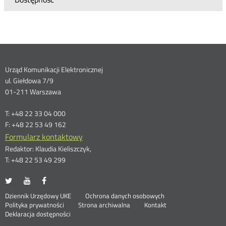
Dane
Urząd Komunikacji Elektronicznej
ul. Giełdowa 7/9
kontaktowe
01-211 Warszawa
T: +48 22 33 04 000
F: +48 22 53 49 162
Formularz kontaktowy
Redaktor: Klaudia Kieliszczyk,
T: +48 22 53 49 299
UKE
UKE
UKE
Otwórz
Otwórz
Otwórz
na
na
na
w
w
w
Otwórz
Stopka
Dziennik Urzędowy UKE
Ochrona danych osobowych
portalu
portalu
portalu
nowym
nowym
nowym
Otwórz
w
Polityka prywatności
Strona archiwalna
Kontakt
Twitter
Youtube
Facebook
oknie
oknie
oknie
w
nowym
Deklaracja dostępności
menu
nowym
oknie