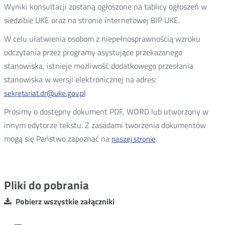
Wyniki konsultacji zostaną ogłoszone na tablicy ogłoszeń w
siedzibie UKE oraz na stronie internetowej BIP UKE.
W celu ułatwienia osobom z niepełnosprawnością wzroku
odczytania przez programy asystujące przekazanego
stanowiska, istnieje możliwość dodatkowego przesłania
stanowiska w wersji elektronicznej na adres:
sekretariat.dr@uke.gov.pl
Prosimy o dostępny dokument PDF, WORD lub utworzony w
innym edytorze tekstu. Z zasadami tworzenia dokumentów
mogą się Państwo zapoznać na
.
naszej stronie
Otwórz
w
nowym
oknie
Pliki do pobrania
Pobierz wszystkie załączniki