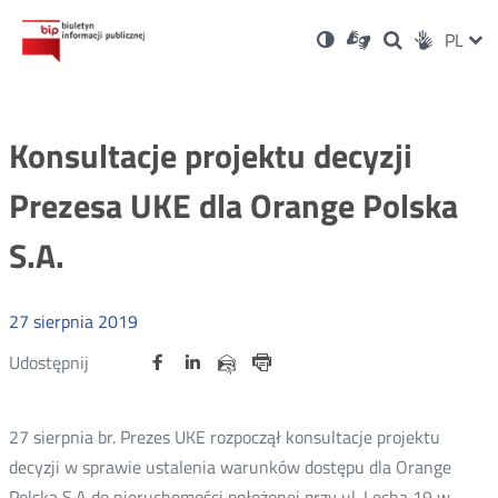
Ustawienia
Otwórz
Otwórz
Wersja
ZMI
PL
Dla
Wyszukiwark
Otwórz
zukaj
Social
w
w
niesłyszących
kontrastowa
w
JĘZ
PRZ
nowym
nowym
nowym
Media
oknie
oknie
oknie
JĘZ
Konsultacje projektu decyzji
Prezesa UKE dla Orange Polska
S.A.
27
sierpnia
2019
Udostępnij
Udostępnij
Udostępnij
Otwórz
Otwórz
Otwórz
Udostępnij
Udostępnij
na
na
na
w
w
w
przez
portalu
portalu
portalu
Drukuj
nowym
nowym
nowym
e-
oknie
oknie
oknie
Twitter
Facebook
Linkedin
mail
27 sierpnia br. Prezes UKE rozpoczął konsultacje projektu
decyzji w sprawie ustalenia warunków dostępu dla Orange
Polska S.A do nieruchomości położonej przy ul. Lecha 19 w