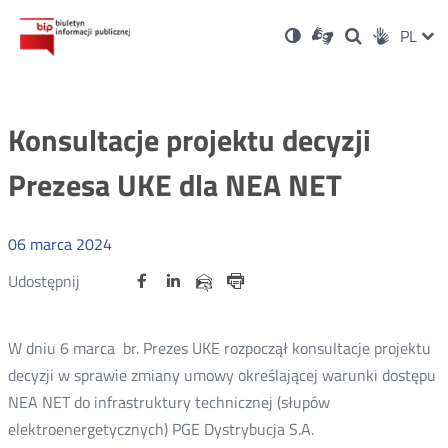
Ustawienia
Otwórz
Otwórz
Wersja
ZMI
PL
Dla
Wyszukiwark
Otwórz
zukaj
Social
w
w
niesłyszących
kontrastowa
w
JĘZ
PRZ
nowym
nowym
nowym
Media
oknie
oknie
oknie
JĘZ
Konsultacje projektu decyzji
Prezesa UKE dla NEA NET
06
marca
2024
Udostępnij
Udostępnij
Udostępnij
Otwórz
Otwórz
Otwórz
Udostępnij
Udostępnij
na
na
na
w
w
w
przez
portalu
portalu
portalu
Drukuj
nowym
nowym
nowym
e-
oknie
oknie
oknie
Twitter
Facebook
Linkedin
mail
W dniu 6 marca br. Prezes UKE rozpoczął konsultacje projektu
decyzji w sprawie zmiany umowy określającej warunki dostępu
NEA NET do infrastruktury technicznej (słupów
elektroenergetycznych) PGE Dystrybucja S.A.