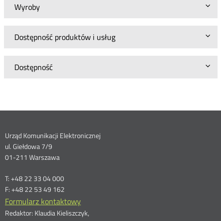
Wyroby
Dostępność produktów i usług
Dostępność
Dane
Urząd Komunikacji Elektronicznej
ul. Giełdowa 7/9
kontaktowe
01-211 Warszawa
T: +48 22 33 04 000
F: +48 22 53 49 162
Formularz kontaktowy
Redaktor: Klaudia Kieliszczyk,