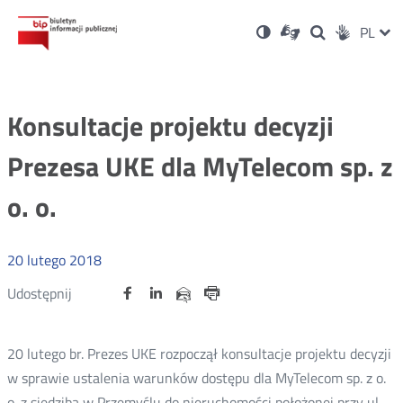
Ustawienia
Otwórz
Otwórz
Wersja
ZMI
PL
Dla
Wyszukiwark
Otwórz
zukaj
Social
w
w
niesłyszących
kontrastowa
w
JĘZ
PRZ
nowym
nowym
nowym
Media
oknie
oknie
oknie
JĘZ
Konsultacje projektu decyzji
Prezesa UKE dla MyTelecom sp. z
o. o.
20
lutego
2018
Udostępnij
Udostępnij
Udostępnij
Otwórz
Otwórz
Otwórz
Udostępnij
Udostępnij
na
na
na
w
w
w
przez
portalu
portalu
portalu
Drukuj
nowym
nowym
nowym
e-
oknie
oknie
oknie
Twitter
Facebook
Linkedin
mail
20 lutego br. Prezes UKE rozpoczął konsultacje projektu decyzji
w sprawie ustalenia warunków dostępu dla MyTelecom sp. z o.
o. z siedzibą w Przemyślu do nieruchomości położonej przy ul.