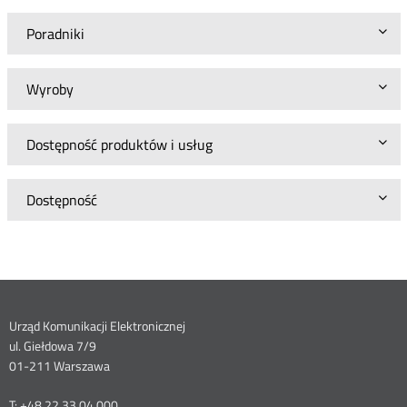
Poradniki
Wyroby
Dostępność produktów i usług
Dostępność
Dane
Urząd Komunikacji Elektronicznej
ul. Giełdowa 7/9
kontaktowe
01-211 Warszawa
T: +48 22 33 04 000