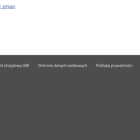
r zmian
Otwórz
Ot
opka
nik Urzędowy UKE
Ochrona danych osobowych
Polityka prywatności
w
w
nowym
no
oknie
okn
nu