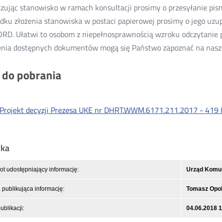
zując stanowisko w ramach konsultacji prosimy o przesyłanie pi
dku złożenia stanowiska w postaci papierowej prosimy o jego uz
RD. Ułatwi to osobom z niepełnosprawnością wzroku odczytanie p
nia dostępnych dokumentów mogą się Państwo zapoznać na naszej
i do pobrania
Projekt decyzji Prezesa UKE nr DHRT.WWM.6171.211.2017 -
419 
yka
t udostępniający informację:
Urząd Komuni
publikująca informację:
Tomasz Opol
ublikacji:
04.06.2018 1