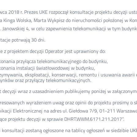
wca 2018 r. Prezes UKE rozpoczął konsultacje projektu decyzji us
a Kinga Wolska, Marta Wykpisz do nieruchomości położonej w Kon
l. Janowskiej 4, w celu zapewnienia telekomunikacji w tym budynk
tacje potrwają 30 dni.
e z projektem decyzji Operator jest uprawniony do:
onania przyłącza telekomunikacyjnego do budynku,
onania instalacji światłowodowej w budynku,
zymywania, eksploatacji, konserwacji, remontu i usuwania awarii
ynków oraz przyłączy telekomunikacyjnych.
t decyzji wraz z uzasadnieniem publikujemy poniżej w załączonym 
resowanych wyrażeniem uwag oraz opinii do projektu prosimy o s
kacji Elektronicznej na adres ul. Giełdowa 7/9, 01-211 Warszawa
ące projektu decyzji w sprawie DHRT.WWM.6171.211.2017”.
 konsultacji zostaną ogłoszone na tablicy ogłoszeń w siedzibie UK