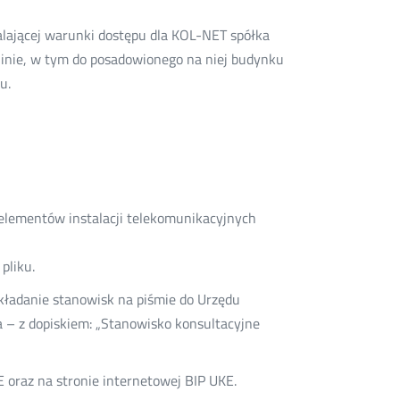
e-
oknie
oknie
oknie
Twitter
Facebook
Linkedin
mail
talającej warunki dostępu dla KOL-NET spółka
inie, w tym do posadowionego na niej budynku
u.
 elementów instalacji telekomunikacyjnych
pliku.
kładanie stanowisk na piśmie do Urzędu
 – z dopiskiem: „Stanowisko konsultacyjne
E oraz na stronie internetowej BIP UKE.