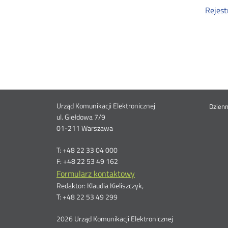
Rejest
Dane
Urząd Komunikacji Elektronicznej
St
Dzien
ul. Giełdowa 7/9
01-211 Warszawa
kontaktowe
me
T: +48 22 33 04 000
F: +48 22 53 49 162
Formularz kontaktowy
Redaktor: Klaudia Kieliszczyk,
T: +48 22 53 49 299
2026 Urząd Komunikacji Elektronicznej