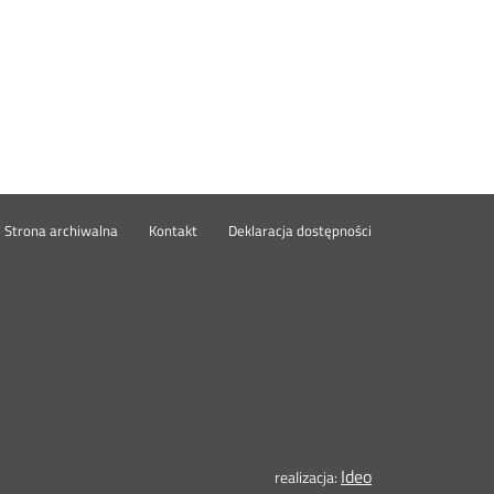
wórz
Strona archiwalna
Kontakt
Deklaracja dostępności
wym
ie
Ideo
Otwórz
realizacja: