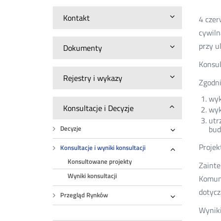
Kontakt
4 czer
cywiln
przy u
Dokumenty
Konsul
Rejestry i wykazy
Zgodni
wyk
Konsultacje i Decyzje
wyk
utr
bud
Decyzje
Rozwiń
Projek
Konsultacje i wyniki konsultacji
Rozwiń
Konsultowane projekty
Zainte
Wyniki konsultacji
Komuni
dotycz
Przegląd Rynków
Rozwiń
Wyniki