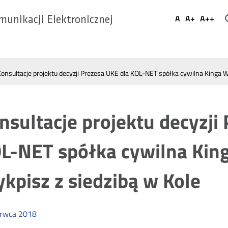
Ustaw
A
A+
A++
munikacji Elektronicznej
Domyślna
Większa
Najwi
Social
czcionka
czcionka
czcio
Media
Konsultacje projektu decyzji Prezesa UKE dla KOL-NET spółka cywilna Kinga W
nsultacje projektu decyzji
L-NET spółka cywilna Kin
kpisz z siedzibą w Kole
erwca
2018