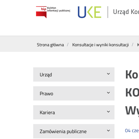
Urząd Ko
Otwórz
w
nowym
Wyszukiwarka
oknie
Strona główna
Konsultacje i wyniki konsultacji
Ko
Urząd
KO
Prawo
Wy
Kariera
04
cz
Zamówienia publiczne