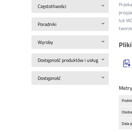
Przeka
Częstotliwości
przypa
lub WO
Poradniki
tworze
Wyroby
Plik
Dostępność produktów i usług
Dostępność
Metr
Podmio
Osoba 
Data p