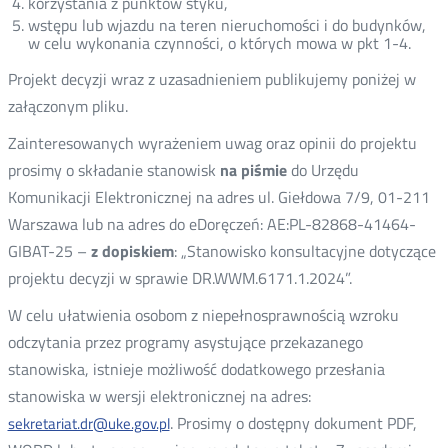
korzystania z punktów styku,
wstępu lub wjazdu na teren nieruchomości i do budynków,
w celu wykonania czynności, o których mowa w pkt 1-4.
Projekt decyzji wraz z uzasadnieniem publikujemy poniżej w
załączonym pliku.
Zainteresowanych wyrażeniem uwag oraz opinii do projektu
prosimy o składanie stanowisk
na piśmie
do Urzędu
Komunikacji Elektronicznej na adres ul. Giełdowa 7/9, 01-211
Warszawa lub na adres do eDoręczeń: AE:PL-82868-41464-
GIBAT-25 –
z dopiskiem
: „Stanowisko konsultacyjne dotyczące
projektu decyzji w sprawie DR.WWM.6171.1.2024”.
W celu ułatwienia osobom z niepełnosprawnością wzroku
odczytania przez programy asystujące przekazanego
stanowiska, istnieje możliwość dodatkowego przesłania
stanowiska w wersji elektronicznej na adres:
. Prosimy o dostępny dokument PDF,
sekretariat.dr@uke.gov.pl