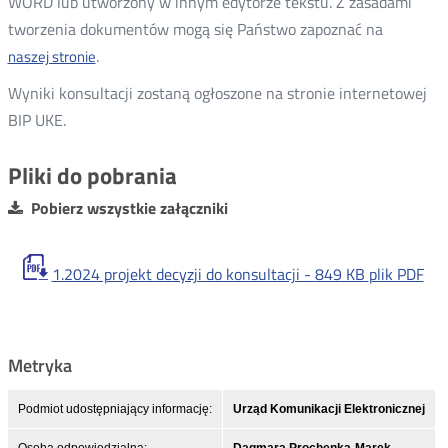
WORD lub utworzony w innym edytorze tekstu. Z zasadami
tworzenia dokumentów mogą się Państwo zapoznać na
.
naszej stronie
Wyniki konsultacji zostaną ogłoszone na stronie internetowej
BIP UKE.
Pliki do pobrania
Pobierz wszystkie załączniki
1.2024 projekt decyzji do konsultacji -
849 KB
plik PDF
Metryka
Podmiot udostępniający informację:
Urząd Komunikacji Elektronicznej
Osoba odpowiedzialna:
Dagmara Prochenka-Marek