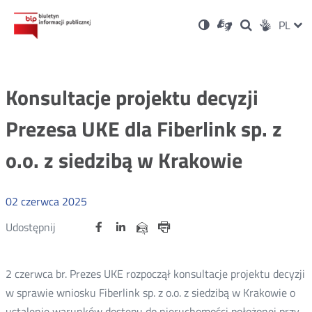
Ustawienia
Otwórz
Otwórz
Wersja
ZMI
PL
Dla
Wyszukiwark
Otwórz
zukaj
Social
w
w
niesłyszących
kontrastowa
w
JĘZ
PRZ
nowym
nowym
nowym
Media
oknie
oknie
oknie
JĘZ
Konsultacje projektu decyzji
Prezesa UKE dla Fiberlink sp. z
o.o. z siedzibą w Krakowie
02
czerwca
2025
Udostępnij
Udostępnij
Udostępnij
Otwórz
Otwórz
Otwórz
Udostępnij
Udostępnij
na
na
na
w
w
w
przez
portalu
portalu
portalu
Drukuj
nowym
nowym
nowym
e-
oknie
oknie
oknie
Twitter
Facebook
Linkedin
mail
2 czerwca br. Prezes UKE rozpoczął konsultacje projektu decyzji
w sprawie wniosku Fiberlink sp. z o.o. z siedzibą w Krakowie o
ustalenie warunków dostępu do nieruchomości położonej przy