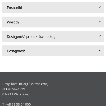
Poradniki
Wyroby
Dostępność produktów i usług
Dostępność
Dane
Urząd Komunikacji Elektronicznej
ul. Giełdowa 7/9
kontaktowe
01-211 Warszawa
T: +48 22 33 04 000