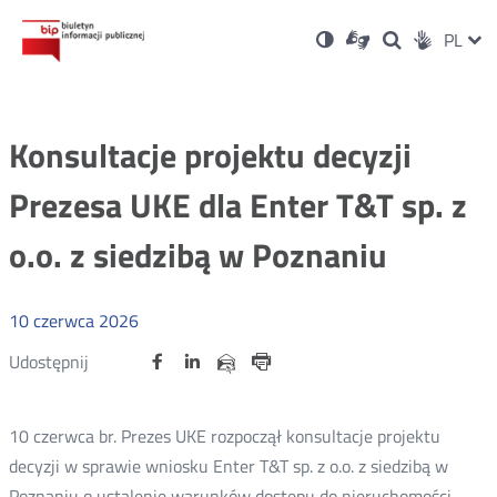
Ustawienia
Otwórz
Otwórz
Wersja
ZMI
PL
Dla
Wyszukiwark
Otwórz
zukaj
Social
w
w
niesłyszących
kontrastowa
w
JĘZ
PRZ
nowym
nowym
nowym
Media
oknie
oknie
oknie
JĘZ
Konsultacje projektu decyzji
Prezesa UKE dla Enter T&T sp. z
o.o. z siedzibą w Poznaniu
10
czerwca
2026
Udostępnij
Udostępnij
Udostępnij
Otwórz
Otwórz
Otwórz
Udostępnij
Udostępnij
na
na
na
w
w
w
przez
portalu
portalu
portalu
Drukuj
nowym
nowym
nowym
e-
oknie
oknie
oknie
Twitter
Facebook
Linkedin
mail
10 czerwca br. Prezes UKE rozpoczął konsultacje projektu
decyzji w sprawie wniosku Enter T&T sp. z o.o. z siedzibą w
Poznaniu o ustalenie warunków dostępu do nieruchomości