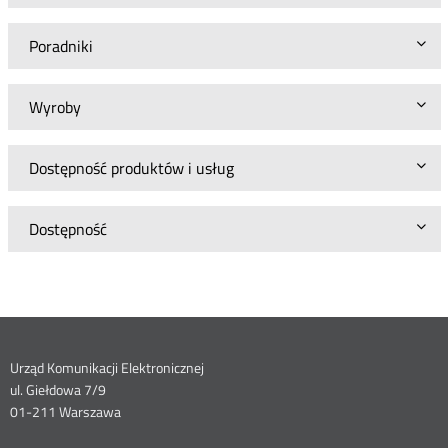
Poradniki
Wyroby
Dostępność produktów i usług
Dostępność
Dane
Urząd Komunikacji Elektronicznej
ul. Giełdowa 7/9
kontaktowe
01-211 Warszawa