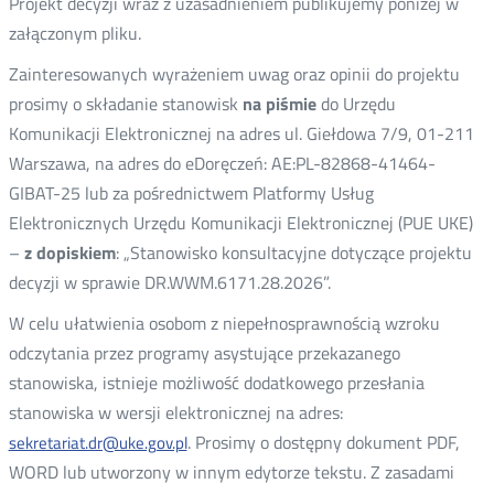
Projekt decyzji wraz z uzasadnieniem publikujemy poniżej w
załączonym pliku.
Zainteresowanych wyrażeniem uwag oraz opinii do projektu
prosimy o składanie stanowisk
na piśmie
do Urzędu
Komunikacji Elektronicznej na adres ul. Giełdowa 7/9, 01-211
Warszawa, na adres do eDoręczeń: AE:PL-82868-41464-
GIBAT-25 lub za pośrednictwem Platformy Usług
Elektronicznych Urzędu Komunikacji Elektronicznej (PUE UKE)
–
z dopiskiem
: „Stanowisko konsultacyjne dotyczące projektu
decyzji w sprawie DR.WWM.6171.28.2026”.
W celu ułatwienia osobom z niepełnosprawnością wzroku
odczytania przez programy asystujące przekazanego
stanowiska, istnieje możliwość dodatkowego przesłania
stanowiska w wersji elektronicznej na adres:
. Prosimy o dostępny dokument PDF,
sekretariat.dr@uke.gov.pl
WORD lub utworzony w innym edytorze tekstu. Z zasadami