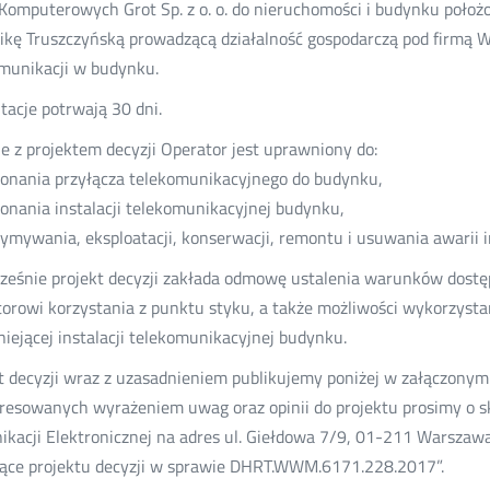
Komputerowych Grot Sp. z o. o. do nieruchomości i budynku poło
kę Truszczyńską prowadzącą działalność gospodarczą pod firmą W
munikacji w budynku.
tacje potrwają 30 dni.
e z projektem decyzji Operator jest uprawniony do:
onania przyłącza telekomunikacyjnego do budynku,
onania instalacji telekomunikacyjnej budynku,
zymywania, eksploatacji, konserwacji, remontu i usuwania awarii i
ześnie projekt decyzji zakłada odmowę ustalenia warunków dostę
orowi korzystania z punktu styku, a także możliwości wykorzysta
tniejącej instalacji telekomunikacyjnej budynku.
t decyzji wraz z uzasadnieniem publikujemy poniżej w załączonym 
resowanych wyrażeniem uwag oraz opinii do projektu prosimy o s
kacji Elektronicznej na adres ul. Giełdowa 7/9, 01-211 Warszawa
ące projektu decyzji w sprawie DHRT.WWM.6171.228.2017”.