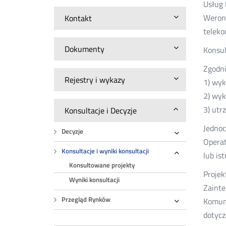
Usług 
Weroni
Kontakt
teleko
Dokumenty
Konsul
Zgodni
Rejestry i wykazy
1) wyk
2) wyk
3) utr
Konsultacje i Decyzje
Jednoc
Decyzje
Rozwiń
Operat
Konsultacje i wyniki konsultacji
lub is
Rozwiń
Konsultowane projekty
Projek
Wyniki konsultacji
Zainte
Przegląd Rynków
Komuni
Rozwiń
dotycz