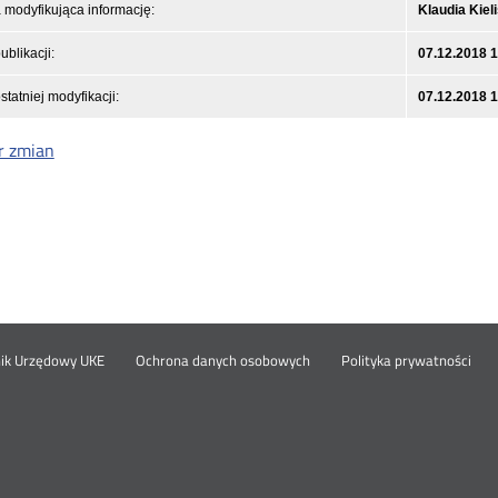
modyfikująca informację:
Klaudia Kiel
ublikacji:
07.12.2018 
statniej modyfikacji:
07.12.2018 
r zmian
Otwórz
Ot
opka
nik Urzędowy UKE
Ochrona danych osobowych
Polityka prywatności
w
w
nowym
no
oknie
okn
nu