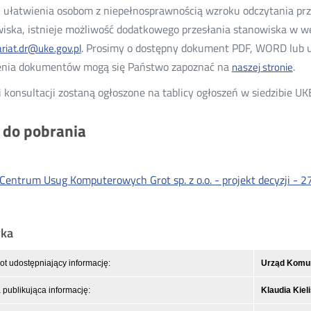
 ułatwienia osobom z niepełnosprawnością wzroku odczytania pr
iska, istnieje możliwość dodatkowego przesłania stanowiska w wer
. Prosimy o dostępny dokument PDF, WORD lub u
ariat.dr@uke.gov.pl
enia dokumentów mogą się Państwo zapoznać na
.
naszej stronie
Otw
w
 konsultacji zostaną ogłoszone na tablicy ogłoszeń w siedzibie UK
no
okn
i do pobrania
Centrum Usug Komputerowych Grot sp. z o.o. - projekt decyzji -
2
yka
t udostępniający informację:
Urząd Komuni
publikująca informację:
Klaudia Kiel