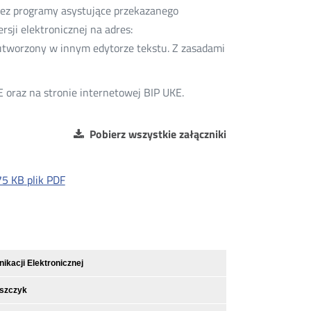
zez programy asystujące przekazanego
sji elektronicznej na adres:
tworzony w innym edytorze tekstu. Z zasadami
órz
E oraz na stronie internetowej BIP UKE.
wym
ie
Pobierz wszystkie załączniki
75 KB
plik PDF
kacji Elektronicznej
iszczyk