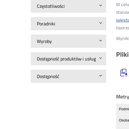
W celu
Częstotliwości
stanow
sekret
Poradniki
tworz
Wyniki
Wyroby
Plik
Dostępność produktów i usług
Dostępność
Metr
Podmio
Osoba 