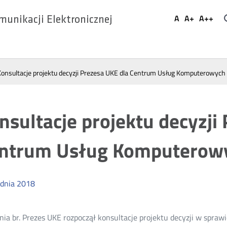
Ustaw
A
A+
A++
munikacji Elektronicznej
Domyślna
Większa
Najwi
Social
czcionka
czcionka
czcio
Media
Konsultacje projektu decyzji Prezesa UKE dla Centrum Usług Komputerowych Gr
nsultacje projektu decyzji
ntrum Usług Komputerowych
dnia
2018
nia br. Prezes UKE rozpoczął konsultacje projektu decyzji w spra