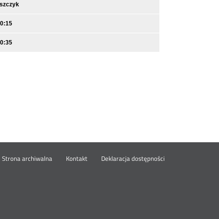
iszczyk
10:15
10:35
wórz
Strona archiwalna
Kontakt
Deklaracja dostępności
wym
ie