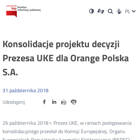
Ustawienia
Otwórz
Otwórz
Wersja
ZMI
PL
Dla
Wyszukiwark
Otwórz
zukaj
Social
w
w
niesłyszących
kontrastowa
w
JĘZ
PRZ
nowym
nowym
nowym
Media
oknie
oknie
oknie
JĘZ
Konsolidacje projektu decyzji
Prezesa UKE dla Orange Polska
S.A.
31
października
2018
Udostępnij
Udostępnij
Udostępnij
Otwórz
Otwórz
Otwórz
Udostępnij
Udostępnij
na
na
na
w
w
w
przez
portalu
portalu
portalu
Drukuj
nowym
nowym
nowym
e-
oknie
oknie
oknie
Twitter
Facebook
Linkedin
mail
26 października 2018 r. Prezes UKE, w ramach postępowania
konsolidacyjnego przesłał do Komisji Europejskiej, Organu
Europejskich Regulatorów Łączności Elektronicznej (BEREC)