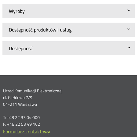
Wyroby
Dostępność produktów i usług
Dostępność
Dane
Urząd Komunikacji Elektronicznej
ul. Giełdowa 7/9
kontaktowe
01-211 Warszawa
T: +48 22 33 04 000
F: +48 22 53 49 162
Formularz kontaktowy