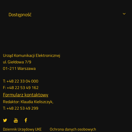
Dostępność
Dane
Urząd Komunikacji Elektronicznej
ul. Giełdowa 7/9
kontaktowe
01-211 Warszawa
T: +48 22 33 04 000
F: +48 22 53 49 162
Formularz kontaktowy
Redaktor: Klaudia Kieliszczyk,
T: +48 22 53 49 299
UKE
UKE
UKE
Otwórz
Otwórz
Otwórz
na
na
na
w
w
w
Otwórz
Dziennik Urzędowy UKE
Ochrona danych osobowych
portalu
portalu
portalu
nowym
nowym
nowym