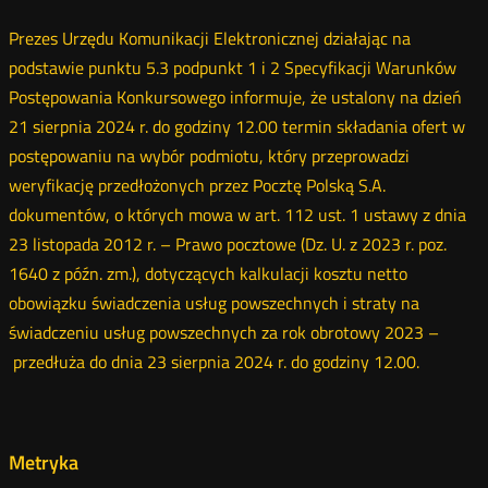
e-
oknie
oknie
oknie
Twitter
Facebook
Linkedin
mail
Prezes Urzędu Komunikacji Elektronicznej działając na
podstawie punktu 5.3 podpunkt 1 i 2 Specyfikacji Warunków
Postępowania Konkursowego informuje, że ustalony na dzień
21 sierpnia 2024 r. do godziny 12.00 termin składania ofert w
postępowaniu na wybór podmiotu, który przeprowadzi
weryfikację przedłożonych przez Pocztę Polską S.A.
dokumentów, o których mowa w art. 112 ust. 1 ustawy z dnia
23 listopada 2012 r. – Prawo pocztowe (Dz. U. z 2023 r. poz.
1640 z późn. zm.), dotyczących kalkulacji kosztu netto
obowiązku świadczenia usług powszechnych i straty na
świadczeniu usług powszechnych za rok obrotowy 2023 –
przedłuża do dnia 23 sierpnia 2024 r. do godziny 12.00.
Metryka