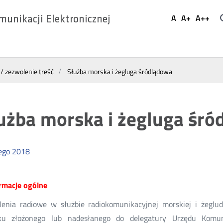
Ustaw
A
A+
A++
munikacji Elektronicznej
Domyślna
Większa
Najwi
Social
czcionka
czcionka
czcio
Media
 / zezwolenie treść
Służba morska i żegluga śródlądowa
użba morska i żegluga śró
ego
2018
ormacje ogólne
lenia radiowe w służbie radiokomunikacyjnej morskiej i żeglu
ku złożonego lub nadesłanego do delegatury Urzędu Komunik