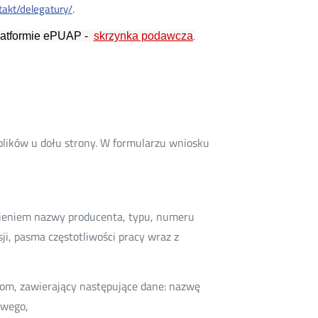
.
ntakt/delegatury/
latformie ePUAP -
skrzynka podawcza
.
lików u dołu strony. W formularzu wniosku
ieniem nazwy producenta, typu, numeru
i, pasma częstotliwości pracy wraz z
m, zawierający następujące dane: nazwę
owego,