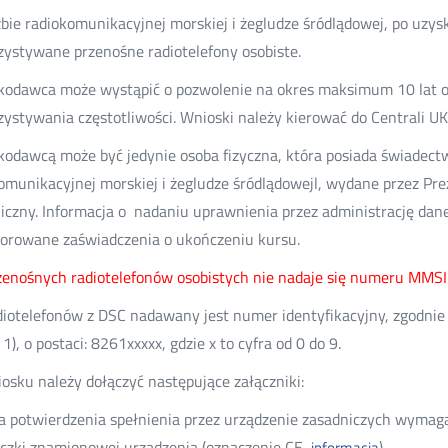
bie radiokomunikacyjnej morskiej i żegludze śródlądowej, po uzy
ystywane przenośne radiotelefony osobiste.
odawca może wystąpić o pozwolenie na okres maksimum 10 lat or
ystywania częstotliwości. Wnioski należy kierować do Centrali U
odawcą może być jedynie osoba fizyczna, która posiada świadect
omunikacyjnej morskiej i żegludze śródlądowejl, wydane przez Pr
iczny. Informacja o nadaniu uprawnienia przez administrację dan
orowane zaświadczenia o ukończeniu kursu.
zenośnych radiotelefonów osobistych nie nadaje się numeru MMSI
diotelefonów z DSC nadawany jest numer identyfikacyjny, zgodni
1), o postaci: 8261xxxxx, gdzie x to cyfra od 0 do 9.
osku należy dołączyć następujące załączniki:
a potwierdzenia spełnienia przez urządzenie zasadniczych wymaga
iczki znamionowej urządzenia (oznaczenie CE,
),
informacja