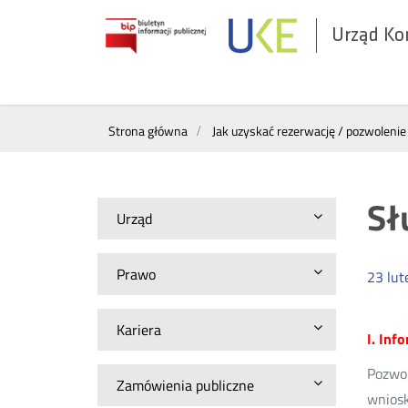
Urząd Ko
Otwórz
w
nowym
Menu
oknie
Strona główna
Jak uzyskać rezerwację / pozwolenie
górne
Sł
Urząd
Prawo
23
lut
Kariera
I. Inf
Pozwo
Zamówienia publiczne
wnios