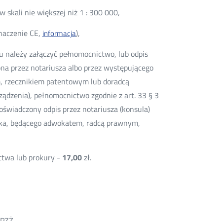
skali nie większej niż 1 : 300 000,
naczenie CE,
),
informacja
 należy załączyć pełnomocnictwo, lub odpis
ona przez notariusza albo przez występującego
, rzecznikiem patentowym lub doradcą
ądzenia), pełnomocnictwo zgodnie z art. 33 § 3
oświadczony odpis przez notariusza (konsula)
ika, będącego adwokatem, radcą prawnym,
ctwa lub prokury -
17,00
zł.
/PZŻ,