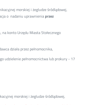
kacyjnej morskiej i żegludze śródlądowej,
macja o nadaniu uprawnienia
przez
h, na konto Urzędu Miasta Stołecznego
awca działa przez pełnomocnika,
go udzielenie pełnomocnictwa lub prokury - 17
acyjnej morskiej i żegludze śródlądowej,