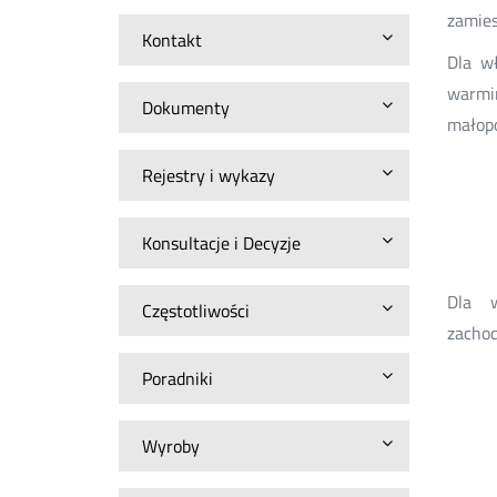
zamies
Kontakt
Dla wł
warmiń
Dokumenty
małopo
Rejestry i wykazy
Konsultacje i Decyzje
Dla w
Częstotliwości
zachod
Poradniki
Wyroby