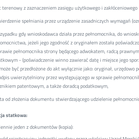
c terenowy z zaznaczeniem zasięgu użytkowego i zakłóceniowego w 
ierdzenie spełniania przez urządzenie zasadniczych wymagań (oz
zypadku gdy wnioskodawca działa przez pełnomocnika, do wniosku
omocnictwa, jeżeli jego zgodność z oryginałem została poświadcz
rawie pełnomocnika strony będącego adwokatem, radcą prawnym
tkowym - (poświadczenie winno zawierać datę i miejsce jego sporz
może być przedłożone do akt wyłącznie jako: oryginał, urzędowo p
odpis uwierzytelniony przez występującego w sprawie pełnomocn
znikiem patentowym, a także doradcą podatkowym,
ta od złożenia dokumentu stwierdzającego udzielenie pełnomocni
cja statkowa:
ennie jeden z dokumentów (kopia):
wód rejestracyjny jednostki wydany przez właściwy Urząd Morski