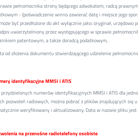
rawie pełnomocnika strony będącego adwokatem, radcą prawnym
tkowym - (poświadczenie winno zawierać datę i miejsce jego sporz
może być przedłożone do akt wyłącznie jako: oryginał, urzędowo p
odpis uwierzytelniony przez występującego w sprawie pełnomocn
znikiem patentowym, a także doradcą podatkowym,
ta od złożenia dokumentu stwierdzającego udzielenie pełnomocni
umery identyfikacyjne MMSI i ATIS
przydzielonych numerów identyfikacyjnych MMSI i ATIS dla jedn
h pozwoleń radiowych, można pobrać z plików znajdujących się u 
atycznie weryfikowany i aktualizowany. Data w nazwie pliku jest 
zwolenia na przenośne radiotelefony osobiste