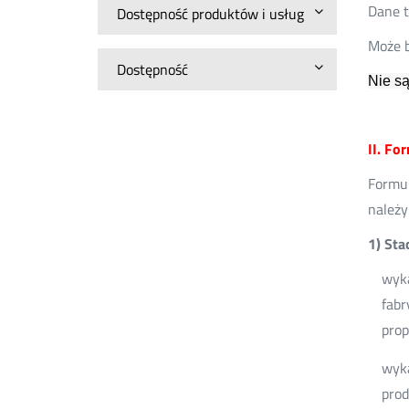
Dane t
Dostępność produktów i usług
Może b
Dostępność
Nie są
II. Fo
Formul
należy
1) Sta
wyka
fabr
prop
wyka
prod