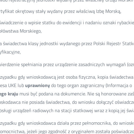
rtyfikat okrętowy stały wydany przez właściwą Izbę Morską,
świadczenie o wpisie statku do ewidencji i nadaniu oznaki rybac
ołówstwa Morskiego,
a świadectwa klasy jednostki wydanego przez Polski Rejestr Stat
yfikacyjne,
ierdzenie spełniania przez urządzenie zasadniczych wymagań (oz
zypadku gdy wnioskodawcą jest osoba fizyczna, kopia świadectwa
zesa UKE lub
uprawniony
do tego organ zagraniczny (Informacja 
ego kraju
musi być podana na dokumencie. Nie są honorowane zaśw
skodawca nie posiada świadectwa, do wniosku dołączyć oświadcz
bsługi urządzeń radiowych na stacji statkowej wraz z kopią jej św
zypadku gdy wnioskodawca działa przez pełnomocnika, do wniosku
omocnictwa, jeżeli jego zgodność z oryginałem została poświadcz