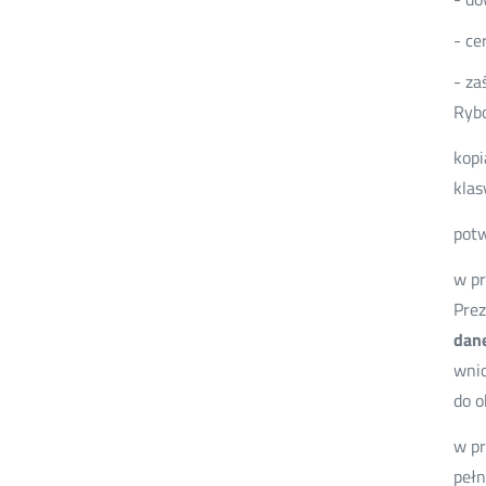
- ce
- za
Ryb
kopi
klas
potw
w pr
Pre
dan
wnio
do o
w pr
pełn