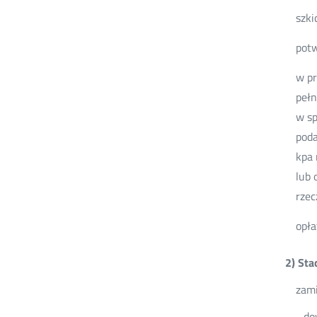
szki
potw
w pr
pełn
w sp
poda
kpa 
lub 
rzec
opła
2) Sta
zami
- do