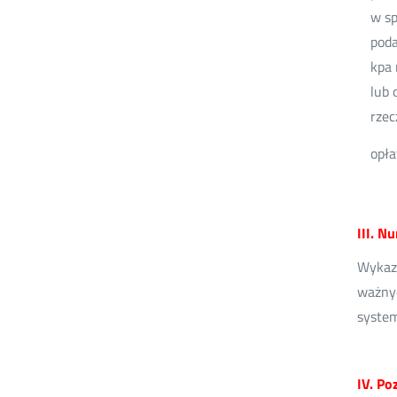
w sp
poda
kpa 
lub 
rzec
opła
III. N
Wykaz 
ważnyc
system
IV. Po