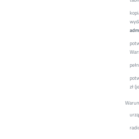
kopi
wyda
admi
potw
Wars
pełn
potw
zł (j
Warunk
urzą
radi