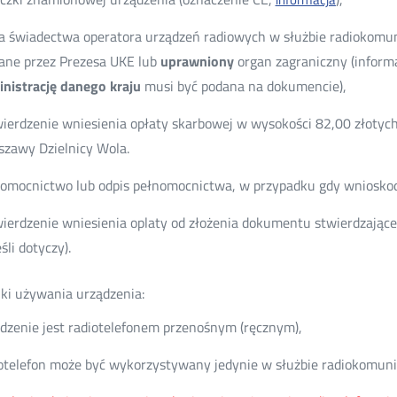
a świadectwa operatora urządzeń radiowych w służbie radiokomuni
ne przez Prezesa UKE lub
uprawniony
organ zagraniczny (infor
nistrację danego kraju
musi być podana na dokumencie),
ierdzenie wniesienia opłaty skarbowej w wysokości 82,00 złotyc
zawy Dzielnicy Wola.
omocnictwo lub odpis pełnomocnictwa, w przypadku gdy wnioskod
ierdzenie wniesienia oplaty od złożenia dokumentu stwierdzające
eśli dotyczy).
i używania urządzenia:
dzenie jest radiotelefonem przenośnym (ręcznym),
otelefon może być wykorzystywany jedynie w służbie radiokomunik