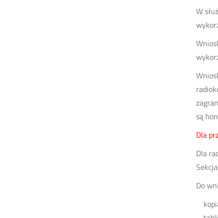
W służ
wykorz
Wniosk
wykorz
Wniosk
radiok
zagran
są hon
Dla pr
Dla ra
Sekcja 
Do wni
kopi
tabl