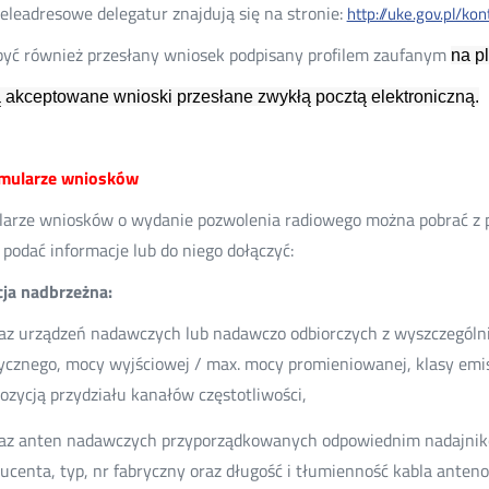
eleadresowe delegatur znajdują się na stronie:
http://uke.gov.pl/ko
yć również przesłany wniosek podpisany profilem zaufanym
na p
 akceptowane wnioski przesłane zwykłą pocztą elektroniczną.
rmularze wniosków
arze wniosków o wydanie pozwolenia radiowego można pobrać z p
 podać informacje lub do niego dołączyć:
cja nadbrzeżna:
z urządzeń nadawczych lub nadawczo odbiorczych z wyszczególn
ycznego, mocy wyjściowej / max. mocy promieniowanej, klasy emisj
ozycją przydziału kanałów częstotliwości,
z anten nadawczych przyporządkowanych odpowiednim nadajniko
ucenta, typ, nr fabryczny oraz długość i tłumienność kabla anten