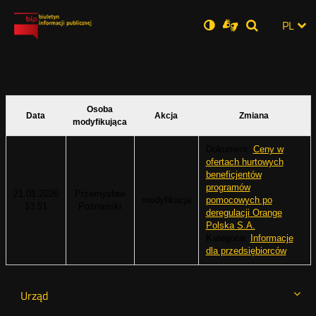
Ustawienia
Otwórz
Otwórz
Wersja
ZMI
PL
Dla
Wyszukiwar
Otwórz
zukaj
Social
w
w
niesłyszących
zwykła
w
JĘZ
PRZ
nowym
nowym
nowym
Media
oknie
oknie
oknie
JĘZ
Osoba
Data
Akcja
Zmiana
modyfikująca
Dokument:
Ceny w
ofertach hurtowych
beneficjentów
programów
21.01.2026
Przemysław
modyfikacja
pomocowych po
13:51
Poznański
deregulacji Orange
Polska S.A.
Kategoria:
Informacje
dla przedsiębiorców
Urząd