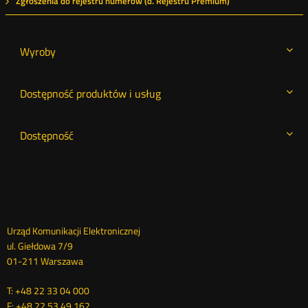
Zgłoszenia do rejestru numerów (d. Rejestru Premium)
Wyroby
Dostępność produktów i usług
Dostępność
Dane
Urząd Komunikacji Elektronicznej
ul. Giełdowa 7/9
kontaktowe
01-211 Warszawa
T: +48 22 33 04 000
F: +48 22 53 49 162