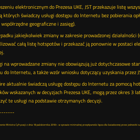
szeniu elektronicznym do Prezesa UKE, JST przekazuje listę wsz
 których świadczy usługi dostępu do Internetu bez pobierania opła
, współrzędne geograficzne i zasięg).
padku jakiejkolwiek zmiany w zakresie prowadzonej działalności (w
lizować całą listę hotspotów i przekazać ją ponownie w postaci e
j.
i na wprowadzane zmiany nie obowiązują już dotychczasowe stan
u do Internetu, a także wzór wniosku dotyczący uzyskania przez 
óre aktualnie świadczą usługę dostępu do Internetu za pomocą h
ów wskazanych w decyzjach Prezesa UKE, mogą przez okres 3 lat
zyć te usługi na podstawie otrzymanych decyzji.
-------
nie Ministra Cyfryzacji z dnia 18 października 2018 r. w sprawie minimalnej przepływności łącza dla świadczonej przez jednostki s