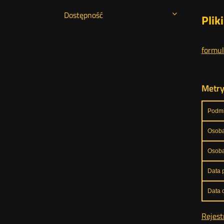
Dostępność
Plik
formul
Metr
Podmi
Osoba
Osoba
Data p
Data o
Rejest