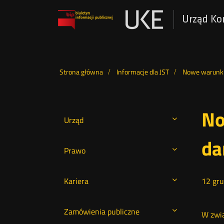
Urząd Ko
Otwórz
w
nowym
Wyszukiwarka
oknie
Strona główna
Informacje dla JST
Nowe warunki
No
Urząd
da
Prawo
Kariera
12
gru
Zamówienia publiczne
W zwią