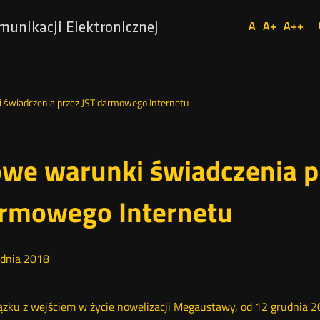
Ustaw
A
A+
A++
munikacji Elektronicznej
Domyślna
Większa
Najw
Social
czcionka
czcionka
czcio
Media
 świadczenia przez JST darmowego Internetu
we warunki świadczenia p
rmowego Internetu
dnia
2018
zku z wejściem w życie nowelizacji Megaustawy, od 12 grudnia 2