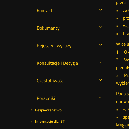
przez 
• zasi
Kontakt
• prz
• war
Dokumenty
• brak
W celu
Rejestry i wykazy
1. Okr
2. Wyp
Konsultacje i Decyzje
przepł
3. Prz
Częstotliwości
wybier
Podpis
Poradniki
upoważ
• wia
Bezpieczeństwo
• speł
Informacje dla JST
Megau