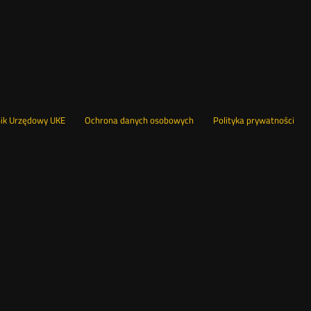
Otwórz
Ot
opka
nik Urzędowy UKE
Ochrona danych osobowych
Polityka prywatności
w
w
nowym
no
oknie
okn
nu