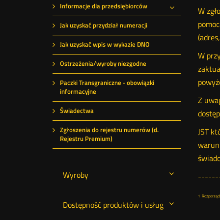
Informacje dla przedsiębiorców
W zgło
Rozwiń
pomocą
Jak uzyskać przydział numeracji
(adres
Jak uzyskać wpis w wykazie DNO
W przy
Ostrzeżenia/wyroby niezgodne
zaktua
powyże
Paczki Transgraniczne - obowiązki
informacyjne
Z uwag
Świadectwa
dostęp
Zgłoszenia do rejestru numerów (d.
JST kt
Rejestru Premium)
warunk
świadc
Wyroby
------
1 Rozporządze
Dostępność produktów i usług