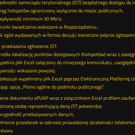
jednostki samorządu terytorialnego (JST) bezpłatnego dostępu do i
ęg hotspotów ograniczony wyłącznie do miejsc publicznych;
epływność minimum 30 Mb/s;
unki świadczenia wskazane w Rozporządzeniu
;
1
 zgód wydawanych w formie decyzji; konieczne jedynie zgłoszenie
 przekazania zgłoszenia JST:
eśla lokalizację punktów dostępowych (hotspotów) wraz z zasięg
ełnia plik Excel załączony do niniejszego komunikatu, uwzględn
ywności wskazane powyżej.
ekazuje wypełniony plik Excel poprzez Elektroniczną Platformę Us
ając opcję „Pismo ogólne do podmiotu publicznego”.
anie dokumentu ePUAP wraz z załącznikiem Excel profilem zaufa
nioną osobę reprezentującą daną JST potwierdza:
rygodność przekazywanych danych,
nienie przesłanek w zakresie prowadzonej działalności telekomuni
stawy.