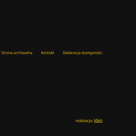
wórz
Strona archiwalna
Kontakt
Deklaracja dostępności
wym
ie
Ideo
Otwórz
realizacja:
w