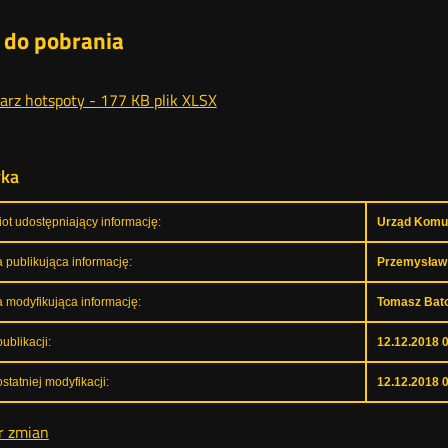
i do pobrania
arz hotspoty -
177 KB
plik XLSX
yka
ot udostępniający informację:
Urząd Komun
 publikująca informację:
Przemysław
 modyfikująca informację:
Tomasz Bat
ublikacji:
12.12.2018 
statniej modyfikacji:
12.12.2018 
r zmian