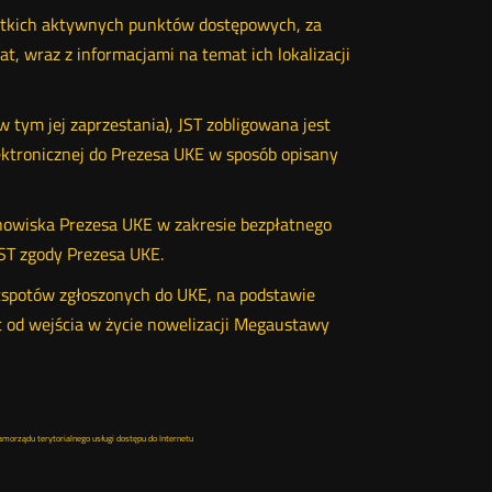
ystkich aktywnych punktów dostępowych, za
t, wraz z informacjami na temat ich lokalizacji
 tym jej zaprzestania), JST zobligowana jest
lektronicznej do Prezesa UKE w sposób opisany
owiska Prezesa UKE w zakresie bezpłatnego
JST zgody Prezesa UKE.
otspotów zgłoszonych do UKE, na podstawie
 od wejścia w życie nowelizacji Megaustawy
amorządu terytorialnego usługi dostępu do Internetu