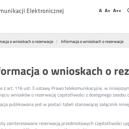
Ustaw
A
A+
A++
munikacji Elektronicznej
Domyślna
Większa
Najwi
Social
czcionka
czcionka
czcio
Media
macja o wnioskach o rezerwacje
Informacja o wnioskach o rezerwacje
formacja o wnioskach o re
e z art. 116 ust. 3 ustawy Prawo telekomunikacyjne, w niniejszy
ęciu wniosków o rezerwację częstotliwości z dostępnego zasobu c
acja publikowana jest w postaci tabeli stanowiącej załącznik ninie
ty zainteresowane rezerwacją przedmiotowych częstotliwości uj