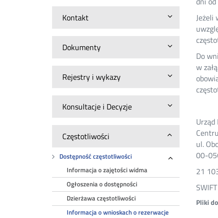
dni od
Kontakt
Jeżeli
uwzglę
często
Dokumenty
Do wni
w załą
Rejestry i wykazy
obowią
często
Konsultacje i Decyzje
Urząd
Centru
Częstotliwości
ul. Ob
00-05
Dostępność częstotliwości
Rozwiń
Informacja o zajętości widma
21 10
Ogłoszenia o dostępności
SWIFT
Dzierżawa częstotliwości
Pliki d
Informacja o wnioskach o rezerwacje