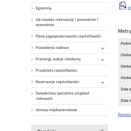
I
Egzaminy
Jak uzyskać rezerwację / pozwolenie /
zezwolenie
Metr
Plany zagospodarowania częstotliwości
Podmio
Pozwolenia radiowe
Rozwiń
Osoba
Przetargi, aukcje i konkursy
Rozwiń
Osoba 
Przydziały częstotliwości
Osoba 
Rezerwacje częstotliwości
Rozwiń
Data p
Świadectwa operatora urządzeń
radiowych
Data o
Umowy międzynarodowe
Rejest