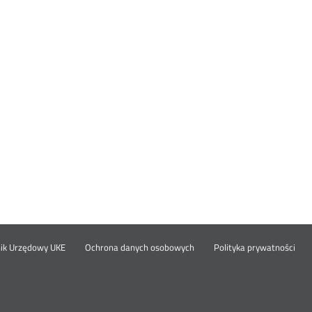
Otwórz
Ot
opka
nik Urzędowy UKE
Ochrona danych osobowych
Polityka prywatności
w
w
nowym
no
oknie
okn
nu