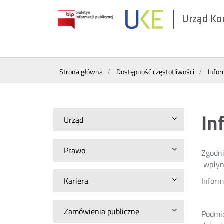
Urząd Ko
Otwórz
w
nowym
Wyszukiwarka
oknie
Strona główna
Dostępność częstotliwości
Infor
In
Urząd
Prawo
Zgodni
wpłyni
Kariera
Inform
Zamówienia publiczne
Podmio