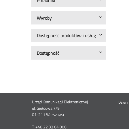
Poradniki
Wyroby
Dostępność produktów i usług
Dostępność
Dane
Urząd Komunikacji Elektronicznej
St
Dzien
ul. Giełdowa 7/9
01-211 Warszawa
kontaktowe
me
T: +48 22 33 04 000