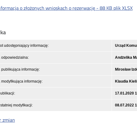
nformacja o złożonych wnioskach o rezerwację -
88 KB
plik XLSX
yka
t udostępniający informację:
Urząd Komuni
 odpowiedzialna:
Andżelika M
publikująca informację:
Mirosław Izd
modyfikująca informację:
Klaudia Kiel
ublikacji:
17.01.2020 1
statniej modyfikacji:
08.07.2022 
r zmian