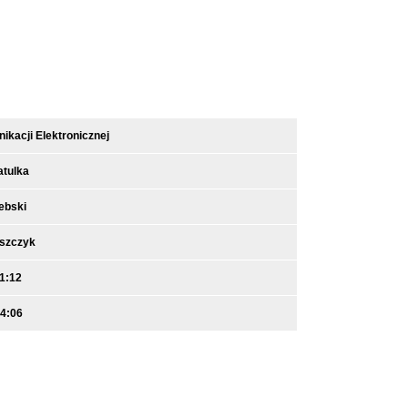
kacji Elektronicznej
atulka
ebski
iszczyk
1:12
14:06