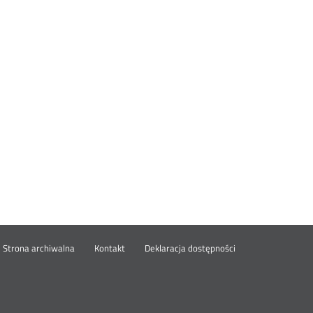
wórz
Strona archiwalna
Kontakt
Deklaracja dostępności
wym
ie