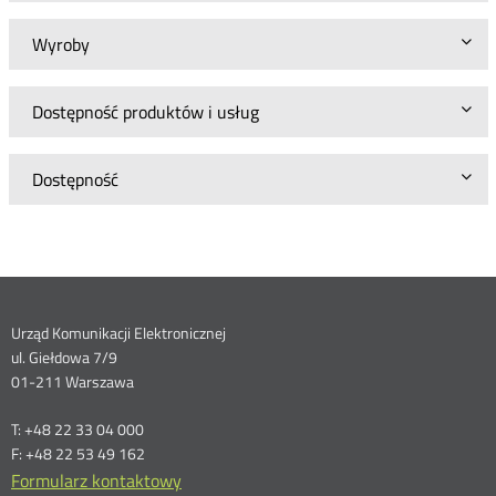
Wyroby
Dostępność produktów i usług
Dostępność
Dane
Urząd Komunikacji Elektronicznej
ul. Giełdowa 7/9
kontaktowe
01-211 Warszawa
T: +48 22 33 04 000
F: +48 22 53 49 162
Formularz kontaktowy