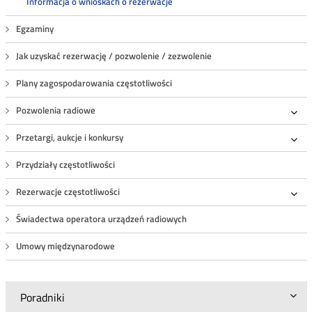
Informacja o wnioskach o rezerwacje
Egzaminy
Jak uzyskać rezerwację / pozwolenie / zezwolenie
Plany zagospodarowania częstotliwości
Pozwolenia radiowe
Roz
Przetargi, aukcje i konkursy
Roz
Przydziały częstotliwości
Rezerwacje częstotliwości
Roz
Świadectwa operatora urządzeń radiowych
Umowy międzynarodowe
Poradniki