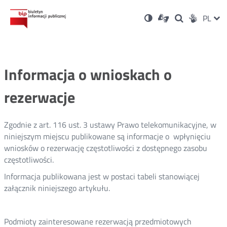
Ustawienia
Otwórz
Otwórz
Wersja
ZMI
PL
Dla
Wyszukiwark
Otwórz
zukaj
Social
w
w
niesłyszących
kontrastowa
w
JĘZ
PRZ
nowym
nowym
nowym
Media
oknie
oknie
oknie
JĘZ
Informacja o wnioskach o
rezerwacje
Zgodnie z art. 116 ust. 3 ustawy Prawo telekomunikacyjne, w
niniejszym miejscu publikowane są informacje o wpłynięciu
wniosków o rezerwację częstotliwości z dostępnego zasobu
częstotliwości.
Informacja publikowana jest w postaci tabeli stanowiącej
załącznik niniejszego artykułu.
Podmioty zainteresowane rezerwacją przedmiotowych