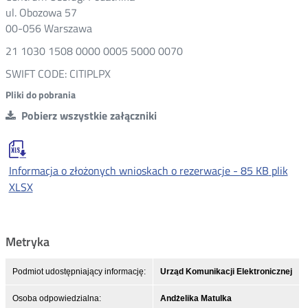
ul. Obozowa 57
00-056 Warszawa
21 1030 1508 0000 0005 5000 0070
SWIFT CODE: CITIPLPX
Pliki do pobrania
Pobierz wszystkie załączniki
Informacja o złożonych wnioskach o rezerwacje -
85 KB
plik
XLSX
Metryka
Podmiot udostępniający informację:
Urząd Komunikacji Elektronicznej
Osoba odpowiedzialna:
Andżelika Matulka