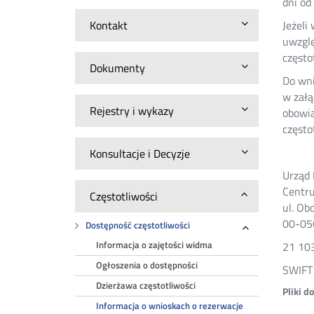
dni od
Kontakt
Jeżeli
uwzglę
często
Dokumenty
Do wni
w załą
Rejestry i wykazy
obowią
często
Konsultacje i Decyzje
Urząd
Centru
Częstotliwości
ul. Ob
00-05
Dostępność częstotliwości
Rozwiń
Informacja o zajętości widma
21 10
Ogłoszenia o dostępności
SWIFT
Dzierżawa częstotliwości
Pliki d
Informacja o wnioskach o rezerwacje