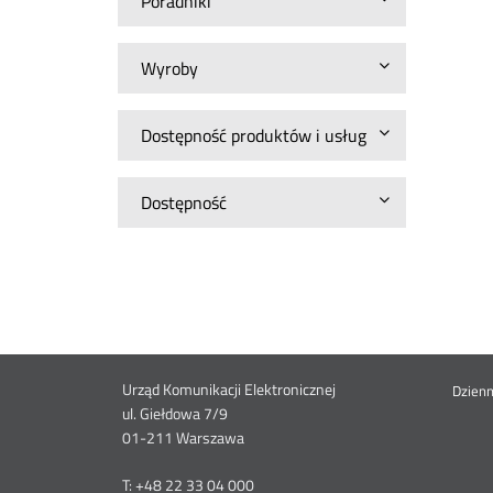
Poradniki
Wyroby
Dostępność produktów i usług
Dostępność
Dane
Urząd Komunikacji Elektronicznej
St
Dzien
ul. Giełdowa 7/9
01-211 Warszawa
kontaktowe
me
T: +48 22 33 04 000