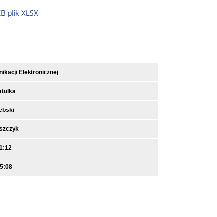
KB
plik XLSX
kacji Elektronicznej
atulka
ebski
iszczyk
1:12
15:08