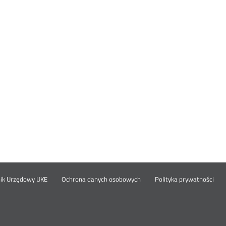
Otwórz
Ot
opka
nik Urzędowy UKE
Ochrona danych osobowych
Polityka prywatności
w
w
nowym
no
oknie
okn
nu