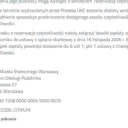
 dnia jego publikacji mogą wystąpić z wnioskiem rezerwację często
 w terminie wyznaczonym przez Prezesa UKE zostanie złożony wnio
dnienie spowoduje przekroczenie dostępnego zasobu częstotliwośc
tliwości.
osku o rezerwacje częstotliwości należy załączyć dowód zapłaty o
czniku do ustawy o opłacie skarbowej z dnia 16 listopada 2006 r. (t.j
zek zapłaty powstaje stosownie do. 6 ust 1, pkt 1 ustawy z chwil
tliwości.
 Miasta Stołecznego Warszawy
m Obsługi Podatnika
ozowa 57
6 Warszawa
30 1508 0000 0005 5000 0070
 CODE: CITIPLPX
o pobrania