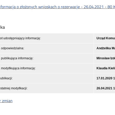
nformacja o złożonych wnioskach o rezerwacje - 26.04.2021 -
80 
yka
t udostępniający informację:
Urząd Komuni
 odpowiedzialna:
Andżelika M
publikująca informację:
Mirosław Izd
modyfikująca informację:
Klaudia Kiel
ublikacji:
17.01.2020 1
statniej modyfikacji:
26.04.2021 
r zmian