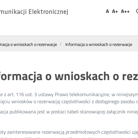
Ustaw
A
A+
A++
munikacji Elektronicznej
Domyślna
Większa
Najwi
Social
czcionka
czcionka
czcio
Media
macja o wnioskach o rezerwacje
Informacja o wnioskach o rezerwacje
formacja o wnioskach o re
e z art. 116 ust. 3 ustawy Prawo telekomunikacyjne, w niniejszy
ęciu wniosków o rezerwację częstotliwości z dostępnego zasobu c
acja publikowana jest w postaci tabeli stanowiącej załącznik ninie
ty zainteresowane rezerwacją przedmiotowych częstotliwości uj