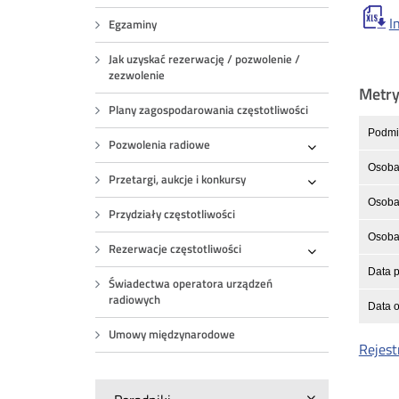
I
Egzaminy
Jak uzyskać rezerwację / pozwolenie /
zezwolenie
Metr
Plany zagospodarowania częstotliwości
Podmio
Pozwolenia radiowe
Rozwiń
Osoba
Przetargi, aukcje i konkursy
Rozwiń
Osoba 
Przydziały częstotliwości
Osoba 
Rezerwacje częstotliwości
Rozwiń
Data p
Świadectwa operatora urządzeń
radiowych
Data o
Umowy międzynarodowe
Rejest