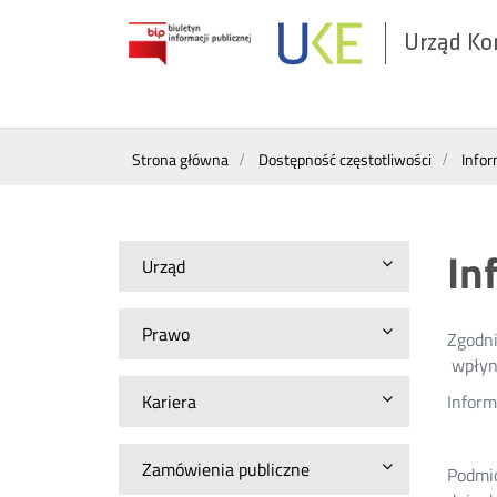
Urząd Ko
Otwórz
w
nowym
Wyszukiwarka
oknie
Strona główna
Dostępność częstotliwości
Infor
In
Urząd
Prawo
Zgodni
wpłyni
Kariera
Inform
Zamówienia publiczne
Podmio