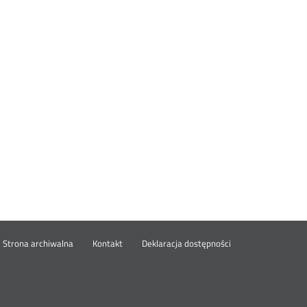
wórz
Strona archiwalna
Kontakt
Deklaracja dostępności
wym
ie