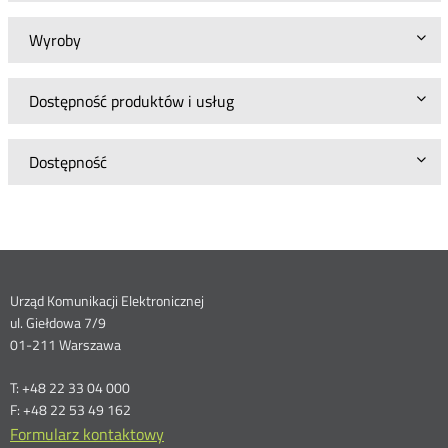
Wyroby
Dostępność produktów i usług
Dostępność
Dane
Urząd Komunikacji Elektronicznej
ul. Giełdowa 7/9
kontaktowe
01-211 Warszawa
T: +48 22 33 04 000
F: +48 22 53 49 162
Formularz kontaktowy