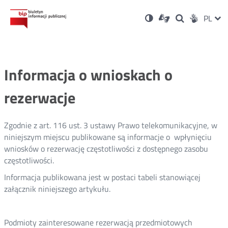
Ustawienia
Otwórz
Otwórz
Wersja
ZMI
PL
Dla
Wyszukiwark
Otwórz
zukaj
Social
w
w
niesłyszących
kontrastowa
w
JĘZ
PRZ
nowym
nowym
nowym
Media
oknie
oknie
oknie
JĘZ
Informacja o wnioskach o
rezerwacje
Zgodnie z art. 116 ust. 3 ustawy Prawo telekomunikacyjne, w
niniejszym miejscu publikowane są informacje o wpłynięciu
wniosków o rezerwację częstotliwości z dostępnego zasobu
częstotliwości.
Informacja publikowana jest w postaci tabeli stanowiącej
załącznik niniejszego artykułu.
Podmioty zainteresowane rezerwacją przedmiotowych