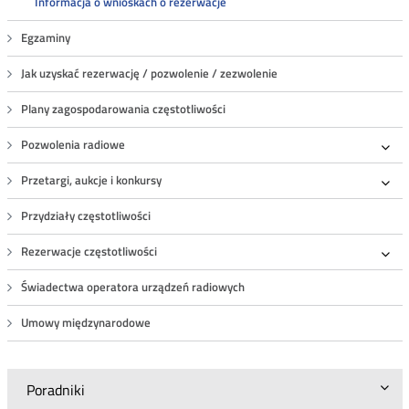
Informacja o wnioskach o rezerwacje
Egzaminy
Jak uzyskać rezerwację / pozwolenie / zezwolenie
Plany zagospodarowania częstotliwości
Pozwolenia radiowe
Roz
Przetargi, aukcje i konkursy
Roz
Przydziały częstotliwości
Rezerwacje częstotliwości
Roz
Świadectwa operatora urządzeń radiowych
Umowy międzynarodowe
Poradniki