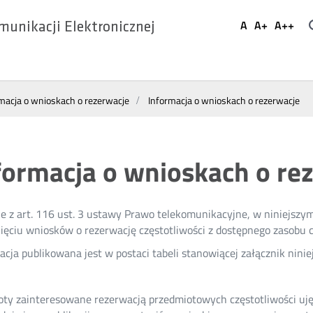
Ustaw
A
A+
A++
munikacji Elektronicznej
Domyślna
Większa
Najwi
Social
czcionka
czcionka
czcio
Media
macja o wnioskach o rezerwacje
Informacja o wnioskach o rezerwacje
formacja o wnioskach o re
e z art. 116 ust. 3 ustawy Prawo telekomunikacyjne, w niniejszy
ęciu wniosków o rezerwację częstotliwości z dostępnego zasobu c
acja publikowana jest w postaci tabeli stanowiącej załącznik ninie
ty zainteresowane rezerwacją przedmiotowych częstotliwości uj