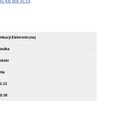
95 KB
plik XLSX
kacji Elektronicznej
atulka
ebski
nia
1:12
10:36