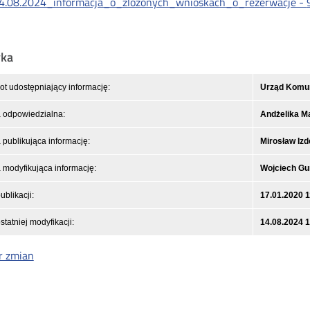
4.08.2024_informacja_o_zlozonych_wnioskach_o_rezerwacje -
yka
t udostępniający informację:
Urząd Komuni
 odpowiedzialna:
Andżelika M
publikująca informację:
Mirosław Izd
modyfikująca informację:
Wojciech Gu
ublikacji:
17.01.2020 1
statniej modyfikacji:
14.08.2024 
r zmian