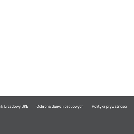
Otwórz
Ot
opka
nik Urzędowy UKE
Ochrona danych osobowych
Polityka prywatności
w
w
nowym
no
oknie
okn
nu