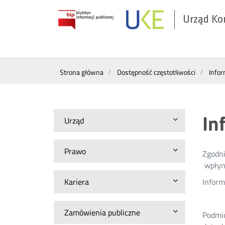
Urząd Ko
Otwórz
w
nowym
Wyszukiwarka
oknie
Strona główna
Dostępność częstotliwości
Infor
In
Urząd
Prawo
Zgodni
wpłyni
Kariera
Inform
Zamówienia publiczne
Podmio