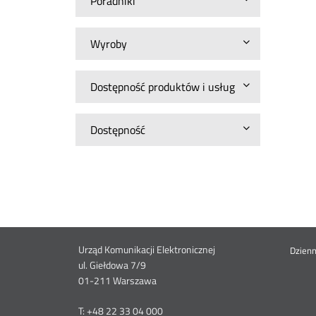
Poradniki
Wyroby
Dostępność produktów i usług
Dostępność
Dane
Urząd Komunikacji Elektronicznej
St
Dzien
ul. Giełdowa 7/9
01-211 Warszawa
kontaktowe
me
T: +48 22 33 04 000