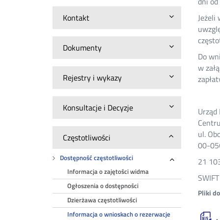
dni od
Kontakt
Jeżeli
uwzglę
często
Dokumenty
Do wni
w załą
Rejestry i wykazy
zapłat
Konsultacje i Decyzje
Urząd
Centru
ul. Ob
Częstotliwości
00-05
Dostępność częstotliwości
21 10
Rozwiń
Informacja o zajętości widma
SWIFT
Ogłoszenia o dostępności
Pliki d
Dzierżawa częstotliwości
Informacja o wnioskach o rezerwacje