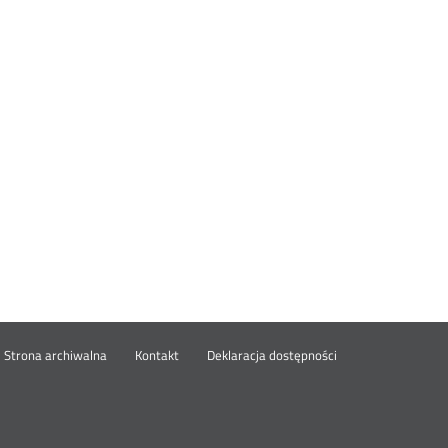
wórz
Strona archiwalna
Kontakt
Deklaracja dostępności
wym
ie