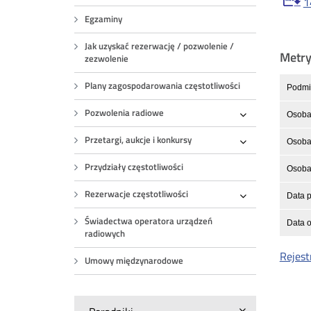
1
Egzaminy
Jak uzyskać rezerwację / pozwolenie /
Metr
zezwolenie
Plany zagospodarowania częstotliwości
Podmio
Pozwolenia radiowe
Osoba
Rozwiń
Przetargi, aukcje i konkursy
Osoba 
Rozwiń
Przydziały częstotliwości
Osoba 
Rezerwacje częstotliwości
Data p
Rozwiń
Świadectwa operatora urządzeń
Data o
radiowych
Rejest
Umowy międzynarodowe