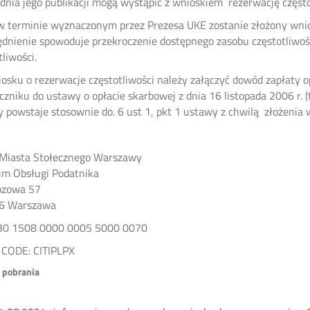
 dnia jego publikacji mogą wystąpić z wnioskiem rezerwację często
 w terminie wyznaczonym przez Prezesa UKE zostanie złożony wnio
dnienie spowoduje przekroczenie dostępnego zasobu częstotliwośc
tliwości.
osku o rezerwacje częstotliwości należy załączyć dowód zapłaty o
czniku do ustawy o opłacie skarbowej z dnia 16 listopada 2006 r. (t.
y powstaje stosownie do. 6 ust 1, pkt 1 ustawy z chwilą złożenia 
 Miasta Stołecznego Warszawy
m Obsługi Podatnika
ozowa 57
6 Warszawa
30 1508 0000 0005 5000 0070
 CODE: CITIPLPX
o pobrania