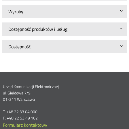
Wyroby
Dostępność produktów i usług
Dostępność
Dane
Urząd Komunikacji Elektronicznej
ul. Giełdowa 7/9
kontaktowe
01-211 Warszawa
T: +48 22 33 04 000
F: +48 22 53 49 162
Formularz kontaktowy