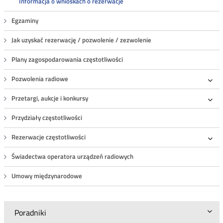
Informacja o wnioskach o rezerwacje
Egzaminy
Jak uzyskać rezerwację / pozwolenie / zezwolenie
Plany zagospodarowania częstotliwości
Pozwolenia radiowe
Roz
Przetargi, aukcje i konkursy
Roz
Przydziały częstotliwości
Rezerwacje częstotliwości
Roz
Świadectwa operatora urządzeń radiowych
Umowy międzynarodowe
Poradniki