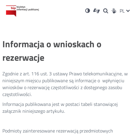
Ustawienia
Otwórz
Otwórz
Wersja
ZMI
PL
Dla
Wyszukiwark
Otwórz
zukaj
Social
w
w
niesłyszących
kontrastowa
w
JĘZ
PRZ
nowym
nowym
nowym
Media
oknie
oknie
oknie
JĘZ
Informacja o wnioskach o
rezerwacje
Zgodnie z art. 116 ust. 3 ustawy Prawo telekomunikacyjne, w
niniejszym miejscu publikowane są informacje o wpłynięciu
wniosków o rezerwację częstotliwości z dostępnego zasobu
częstotliwości.
Informacja publikowana jest w postaci tabeli stanowiącej
załącznik niniejszego artykułu.
Podmioty zainteresowane rezerwacją przedmiotowych