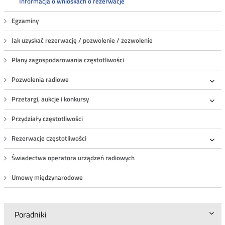
Informacja o wnioskach o rezerwacje
Egzaminy
Jak uzyskać rezerwację / pozwolenie / zezwolenie
Plany zagospodarowania częstotliwości
Pozwolenia radiowe
Roz
Przetargi, aukcje i konkursy
Roz
Przydziały częstotliwości
Rezerwacje częstotliwości
Roz
Świadectwa operatora urządzeń radiowych
Umowy międzynarodowe
Poradniki