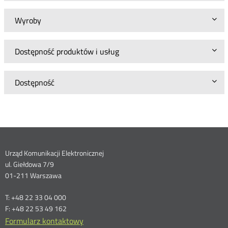
Wyroby
Dostępność produktów i usług
Dostępność
Dane
Urząd Komunikacji Elektronicznej
ul. Giełdowa 7/9
kontaktowe
01-211 Warszawa
T: +48 22 33 04 000
F: +48 22 53 49 162
Formularz kontaktowy