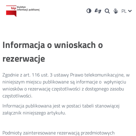
Ustawienia
Otwórz
Otwórz
Wersja
ZMI
PL
Dla
Wyszukiwark
Otwórz
zukaj
Social
w
w
niesłyszących
kontrastowa
w
JĘZ
PRZ
nowym
nowym
nowym
Media
oknie
oknie
oknie
JĘZ
Informacja o wnioskach o
rezerwacje
Zgodnie z art. 116 ust. 3 ustawy Prawo telekomunikacyjne, w
niniejszym miejscu publikowane są informacje o wpłynięciu
wniosków o rezerwację częstotliwości z dostępnego zasobu
częstotliwości.
Informacja publikowana jest w postaci tabeli stanowiącej
załącznik niniejszego artykułu.
Podmioty zainteresowane rezerwacją przedmiotowych