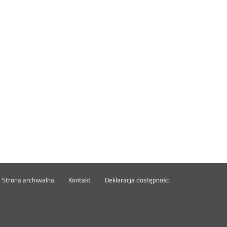
wórz
Strona archiwalna
Kontakt
Deklaracja dostępności
wym
ie