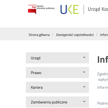
Urząd Ko
Otwórz
w
nowym
Wyszukiwarka
oknie
Strona główna
Dostępność częstotliwości
Infor
In
Urząd
Prawo
Zgodni
wpłyni
Kariera
Inform
Zamówienia publiczne
Podmio