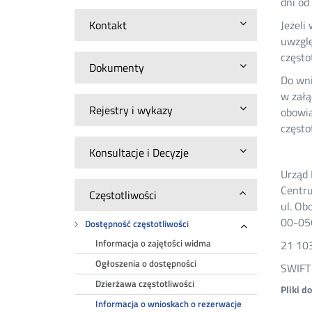
dni od
Kontakt
Jeżeli
uwzglę
często
Dokumenty
Do wni
w załą
Rejestry i wykazy
obowią
często
Konsultacje i Decyzje
Urząd
Centru
Częstotliwości
ul. Ob
00-05
Dostępność częstotliwości
Rozwiń
Informacja o zajętości widma
21 10
Ogłoszenia o dostępności
SWIFT
Dzierżawa częstotliwości
Pliki d
Informacja o wnioskach o rezerwacje