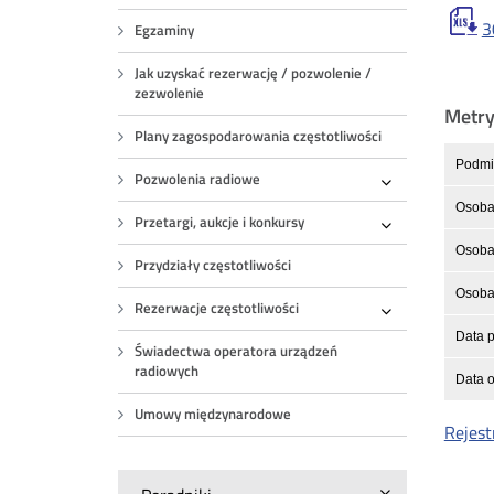
3
Egzaminy
Jak uzyskać rezerwację / pozwolenie /
zezwolenie
Metr
Plany zagospodarowania częstotliwości
Podmio
Pozwolenia radiowe
Rozwiń
Osoba
Przetargi, aukcje i konkursy
Rozwiń
Osoba 
Przydziały częstotliwości
Osoba 
Rezerwacje częstotliwości
Rozwiń
Data p
Świadectwa operatora urządzeń
radiowych
Data o
Umowy międzynarodowe
Rejest