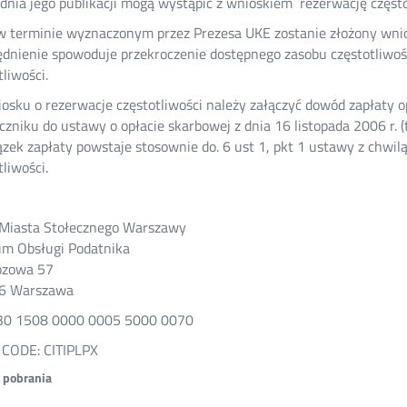
 dnia jego publikacji mogą wystąpić z wnioskiem rezerwację często
 w terminie wyznaczonym przez Prezesa UKE zostanie złożony wnio
dnienie spowoduje przekroczenie dostępnego zasobu częstotliwośc
tliwości.
osku o rezerwacje częstotliwości należy załączyć dowód zapłaty o
czniku do ustawy o opłacie skarbowej z dnia 16 listopada 2006 r. (t.j
zek zapłaty powstaje stosownie do. 6 ust 1, pkt 1 ustawy z chwil
tliwości.
 Miasta Stołecznego Warszawy
m Obsługi Podatnika
ozowa 57
6 Warszawa
30 1508 0000 0005 5000 0070
 CODE: CITIPLPX
o pobrania