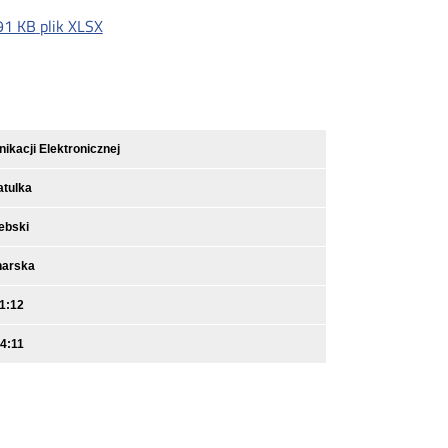
91 KB
plik XLSX
kacji Elektronicznej
atulka
ebski
narska
1:12
4:11