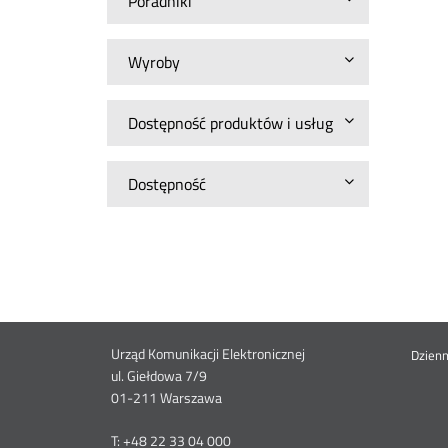
Poradniki
Wyroby
Dostępność produktów i usług
Dostępność
Dane
Urząd Komunikacji Elektronicznej
St
Dzien
ul. Giełdowa 7/9
01-211 Warszawa
kontaktowe
me
T: +48 22 33 04 000