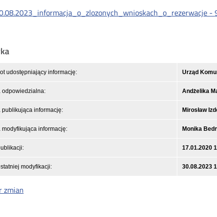
0.08.2023_informacja_o_zlozonych_wnioskach_o_rezerwacje -
yka
t udostępniający informację:
Urząd Komuni
 odpowiedzialna:
Andżelika M
publikująca informację:
Mirosław Izd
modyfikująca informację:
Monika Bed
ublikacji:
17.01.2020 1
statniej modyfikacji:
30.08.2023 1
r zmian