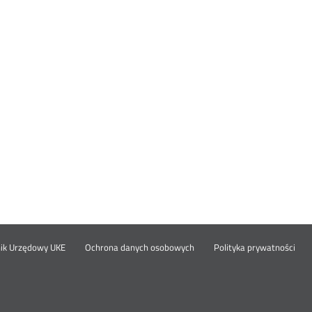
Otwórz
Ot
opka
nik Urzędowy UKE
Ochrona danych osobowych
Polityka prywatności
w
w
nowym
no
oknie
okn
nu