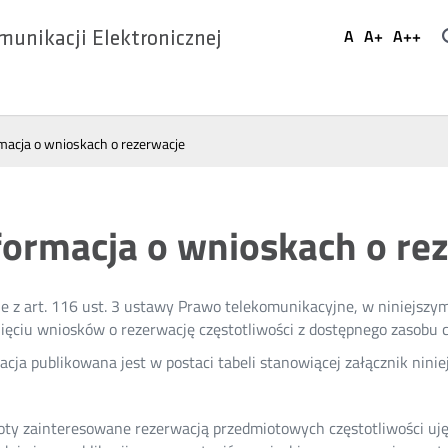
Ustaw
A
A+
A++
munikacji Elektronicznej
Domyślna
Większa
Najwi
Social
czcionka
czcionka
czcio
Media
macja o wnioskach o rezerwacje
formacja o wnioskach o re
e z art. 116 ust. 3 ustawy Prawo telekomunikacyjne, w niniejszy
ęciu wniosków o rezerwację częstotliwości z dostępnego zasobu c
acja publikowana jest w postaci tabeli stanowiącej załącznik ninie
ty zainteresowane rezerwacją przedmiotowych częstotliwości uj