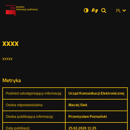
Ustawienia
Otwórz
Otwórz
Wersja
ZMI
PL
Dla
Wyszukiwar
Otwórz
zukaj
Social
w
w
niesłyszących
zwykła
w
JĘZ
PRZ
nowym
nowym
nowym
Media
oknie
oknie
oknie
JĘZ
xxxx
xxxxx
Metryka
Podmiot udostępniający informację:
Urząd Komunikacji Elektronicznej
Osoba odpowiedzialna:
Maciej Siek
Osoba publikująca informację:
Przemysław Poznański
Data publikacji:
25.02.2026 11:25