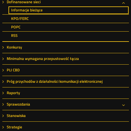
Dofinansowane sieci
Roz
Informacje bieżące
KPO/FERC
POPC
RSS
Konkursy
Minimalna wymagana przepustowość łącza
PLI CBD
Próg przychodów z działalności komunikacji elektronicznej
Raporty
Sprawozdania
Roz
Stanowiska
Strategie