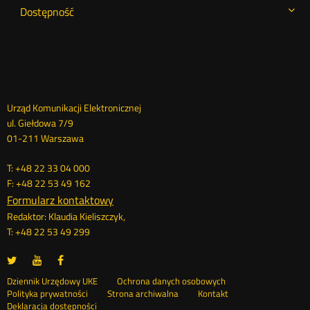
Dostępność
Dane
Urząd Komunikacji Elektronicznej
ul. Giełdowa 7/9
kontaktowe
01-211 Warszawa
T: +48 22 33 04 000
F: +48 22 53 49 162
Formularz kontaktowy
Redaktor: Klaudia Kieliszczyk,
T: +48 22 53 49 299
UKE
UKE
UKE
Otwórz
Otwórz
Otwórz
na
na
na
w
w
w
Otwórz
Stopka
Dziennik Urzędowy UKE
Ochrona danych osobowych
portalu
portalu
portalu
nowym
nowym
nowym
Otwórz
w
Polityka prywatności
Strona archiwalna
Kontakt
Twitter
Youtube
Facebook
oknie
oknie
oknie
w
nowym
Deklaracja dostępności