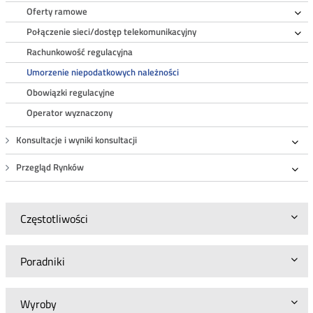
Oferty ramowe
Ro
Połączenie sieci/dostęp telekomunikacyjny
Ro
Rachunkowość regulacyjna
Umorzenie niepodatkowych należności
Obowiązki regulacyjne
Operator wyznaczony
Konsultacje i wyniki konsultacji
Roz
Przegląd Rynków
Roz
Częstotliwości
Poradniki
Wyroby