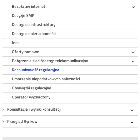
Roz
Bezpłatny internet
Ro
Decyzje SMP
Dostęp do infrastruktury
Dostęp do nieruchomości
Inne
Oferty ramowe
Ro
Połączenie sieci/dostęp telekomunikacyjny
Ro
Rachunkowość regulacyjna
Umorzenie niepodatkowych należności
Obowiązki regulacyjne
Operator wyznaczony
Konsultacje i wyniki konsultacji
Roz
Przegląd Rynków
Roz