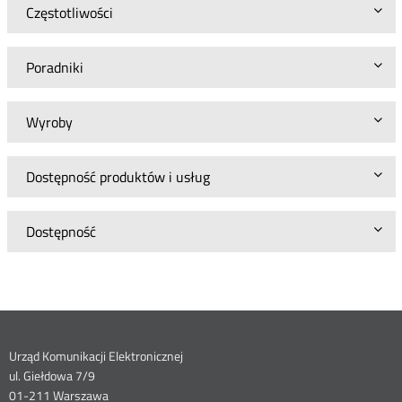
Częstotliwości
Poradniki
Wyroby
Dostępność produktów i usług
Dostępność
Dane
Urząd Komunikacji Elektronicznej
ul. Giełdowa 7/9
01-211 Warszawa