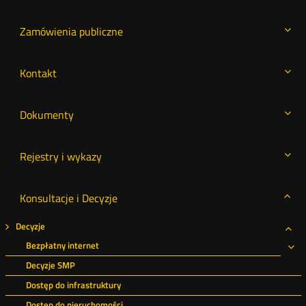
Zamówienia publiczne
Kontakt
Dokumenty
Rejestry i wykazy
Konsultacje i Decyzje
Decyzje
Roz
Bezpłatny internet
Ro
Decyzje SMP
Dostęp do infrastruktury
Dostęp do nieruchomości