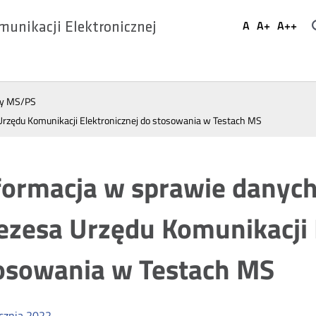
Ustaw
A
A+
A++
munikacji Elektronicznej
Domyślna
Większa
Najwi
Social
czcionka
czcionka
czcio
Media
ty MS/PS
Urzędu Komunikacji Elektronicznej do stosowania w Testach MS
formacja w sprawie danych
ezesa Urzędu Komunikacji 
osowania w Testach MS
cznia
2022