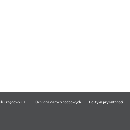
Otwórz
Ot
opka
nik Urzędowy UKE
Ochrona danych osobowych
Polityka prywatności
w
w
nowym
no
oknie
okn
nu