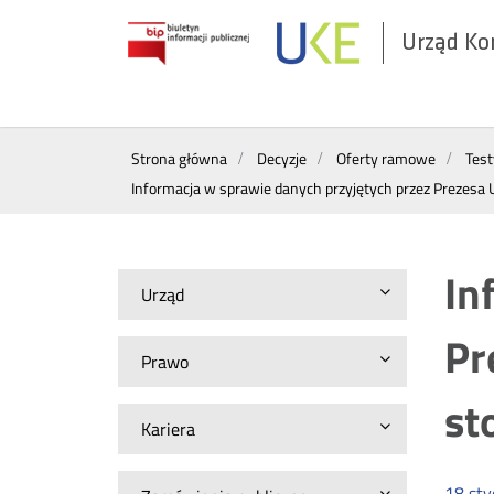
Urząd Ko
Otwórz
w
nowym
Wyszukiwarka
oknie
Strona główna
Decyzje
Oferty ramowe
Tes
Informacja w sprawie danych przyjętych przez Prezesa 
In
Urząd
Pr
Prawo
st
Kariera
18
sty