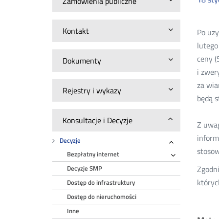
Zamówienia publiczne
Kontakt
Po uzy
lutego
ceny (
Dokumenty
i zwer
za wia
Rejestry i wykazy
będą s
Konsultacje i Decyzje
Z uwag
inform
Decyzje
Rozwiń
stosow
Bezpłatny internet
Rozwiń
Zgodni
Decyzje SMP
któryc
Dostęp do infrastruktury
Dostęp do nieruchomości
Inne