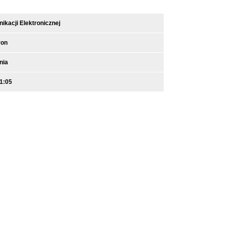
kacji Elektronicznej
ron
nia
1:05