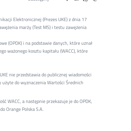
na
na
na
w
w
w
przez
portalu
portalu
portalu
Drukuj
nowym
nowym
nowym
e-
oknie
oknie
oknie
Twitter
Facebook
Linkedin
mail
kacji Elektronicznej (Prezes UKE) z dnia 17
awężenia marży (Test MS) i testu zawężenia
we (OPDK) i na podstawie danych, które uznał
iego ważonego kosztu kapitału (WACC), które
UKE nie przedstawia do publicznej wiadomości
ały użyte do wyznaczenia Wartości Średnich
tość WACC, a następnie przekazuje je do OPDK,
do Orange Polska S.A.