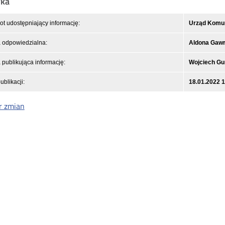
yka
t udostępniający informację:
Urząd Komuni
 odpowiedzialna:
Aldona Gaw
publikująca informację:
Wojciech Gu
ublikacji:
18.01.2022 1
r zmian