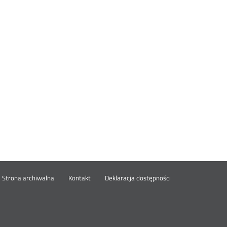
wórz
Strona archiwalna
Kontakt
Deklaracja dostępności
wym
ie