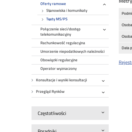
Metr
Oferty ramowe
Rozwiń
Stanowiska i komunikaty
Podmio
Testy MS/PS
Osoba
Połączenie sieci/dostęp
Rozwiń
telekomunikacyjny
Osoba 
Rachunkowość regulacyjna
Data p
Umorzenie niepodatkowych należności
Obowiązki regulacyjne
Rejest
Operator wyznaczony
Konsultacje i wyniki konsultacji
Rozwiń
Przegląd Rynków
Rozwiń
Częstotliwości
Poradniki