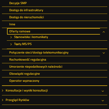
Decyzje SMP
Dostęp do infrastruktury
Dostęp do nieruchomości
Inne
Oferty ramowe
Ro
Stanowiska i komunikaty
Testy MS/PS
Połączenie sieci/dostęp telekomunikacyjny
Ro
Rachunkowość regulacyjna
Umorzenie niepodatkowych należności
Obowiązki regulacyjne
Operator wyznaczony
Konsultacje i wyniki konsultacji
Roz
Przegląd Rynków
Roz