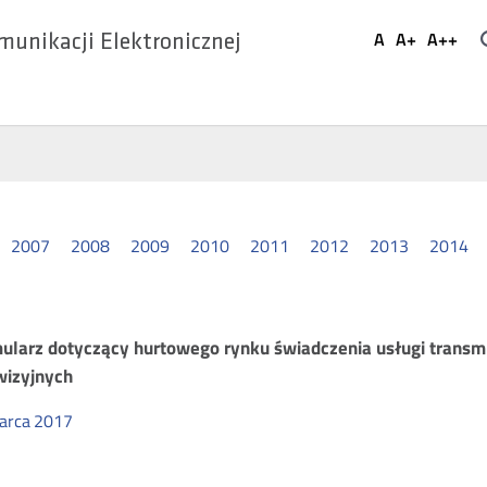
Ustaw
A
A+
A++
munikacji Elektronicznej
Domyślna
Większa
Najwi
Social
czcionka
czcionka
czcio
Media
2007
2008
2009
2010
2011
2012
2013
2014
owiązki
ularz dotyczący hurtowego rynku świadczenia usługi transmi
wizyjnych
gulacyjne
arca
2017