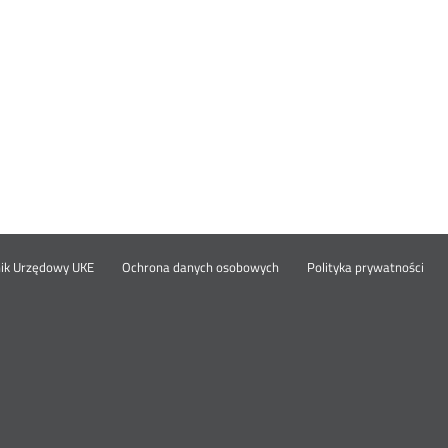
Otwórz
Ot
opka
nik Urzędowy UKE
Ochrona danych osobowych
Polityka prywatności
w
w
nowym
no
oknie
okn
nu