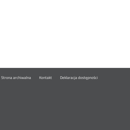
wórz
Strona archiwalna
Kontakt
Deklaracja dostępności
wym
ie