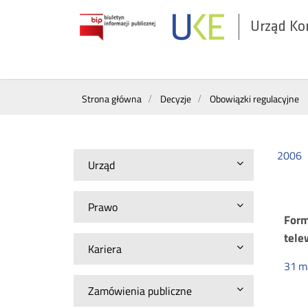
Urząd Ko
Otwórz
w
nowym
Wyszukiwarka
oknie
Strona główna
Decyzje
Obowiązki regulacyjne
2006
Urząd
Prawo
Ob
Form
tele
Kariera
re
31
m
Zamówienia publiczne