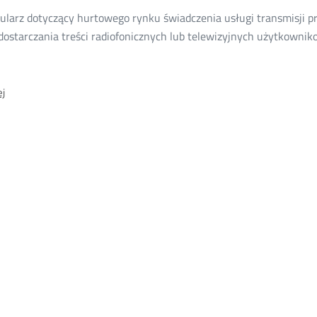
17
ularz dotyczący hurtowego rynku świadczenia usługi transmisji p
 dostarczania treści radiofonicznych lub telewizyjnych użytkown
O:
j
Formularz
dotyczący
hurtowego
rynku
świadczenia
usługi
transmisji
programów
radiofonicznych
lub
telewizyjnych