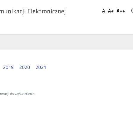
Ustaw
A
A+
A++
munikacji Elektronicznej
Domyślna
Większa
Najwi
Social
czcionka
czcionka
czcio
Media
2019
2020
2021
ormacji do wyświetlenia