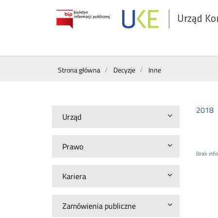
Urząd Ko
Otwórz
w
nowym
Wyszukiwarka
oknie
Strona główna
Decyzje
Inne
2018
Urząd
Prawo
Brak inf
Kariera
Zamówienia publiczne