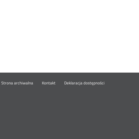
wórz
Strona archiwalna
Kontakt
Deklaracja dostępności
wym
ie