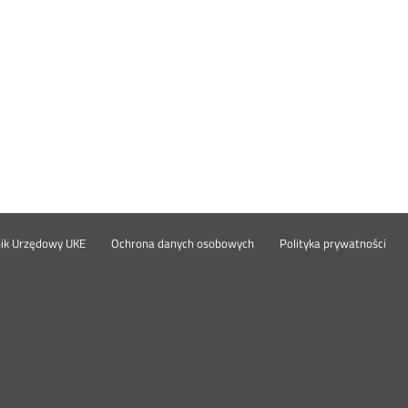
Otwórz
Ot
opka
nik Urzędowy UKE
Ochrona danych osobowych
Polityka prywatności
w
w
nowym
no
oknie
okn
nu