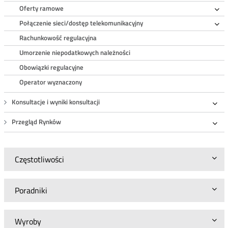
Oferty ramowe
Ro
Połączenie sieci/dostęp telekomunikacyjny
Ro
Rachunkowość regulacyjna
Umorzenie niepodatkowych należności
Obowiązki regulacyjne
Operator wyznaczony
Konsultacje i wyniki konsultacji
Roz
Przegląd Rynków
Roz
Częstotliwości
Poradniki
Wyroby