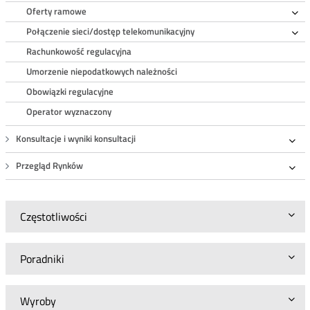
Oferty ramowe
Ro
Połączenie sieci/dostęp telekomunikacyjny
Ro
Rachunkowość regulacyjna
Umorzenie niepodatkowych należności
Obowiązki regulacyjne
Operator wyznaczony
Konsultacje i wyniki konsultacji
Roz
Przegląd Rynków
Roz
Częstotliwości
Poradniki
Wyroby