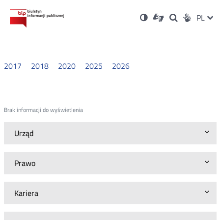
Ustawienia
Otwórz
Otwórz
Wersja
ZMI
PL
Dla
Wyszukiwark
Otwórz
zukaj
Social
w
w
niesłyszących
kontrastowa
w
JĘZ
PRZ
nowym
nowym
nowym
Media
oknie
oknie
oknie
JĘZ
2017
2018
2020
2025
2026
Brak informacji do wyświetlenia
Urząd
Prawo
Kariera