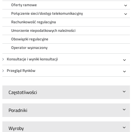
Oferty ramowe
Ro
Połączenie sieci/dostęp telekomunikacyjny
Ro
Rachunkowość regulacyjna
Umorzenie niepodatkowych należności
Obowiązki regulacyjne
Operator wyznaczony
Konsultacje i wyniki konsultacji
Roz
Przegląd Rynków
Roz
Częstotliwości
Poradniki
Wyroby