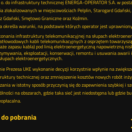
o. o. do infrastruktury technicznej ENERGA-OPERATOR S.A. w post
ia zlokalizowanych w miejscowościach Pelplin, Starogard Gdański,
z Gdański, Smętowo Graniczne oraz Koźmin.
a określa warunki, na podstawie których operator jest uprawniony
onania infrastruktury telekomunikacyjnej na słupach elektroene
atłowodowych kabli telekomunikacyjnych z osprzętem towarzyszą
laże zapasu kabla) pod linią elektroenergetyczną napowietrzną nisk
zymywania, eksploatacji, konserwacji, remontu i usuwania awarii
słupach elektroenergetycznych.
ie Prezesa UKE wykonanie decyzji korzystnie wpłynie na zwiększe
truktury technicznej oraz zmniejszenie kosztów nowych robót i
zania w istotny sposób przyczynią się do zapewnienia szybkiej i sze
ólności na obszarach, gdzie taka sieć jest niedostępna lub gdzie 
eopłacalna.
i do pobrania