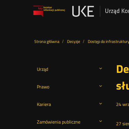
Urząd Ko
Otwórz
w
nowym
Wyszukiwarka
oknie
Strona główna
Decyzje
Dostęp do infrastruktur
De
Urząd
sł
Prawo
Kariera
24
wrz
Zamówienia publiczne
27 sie