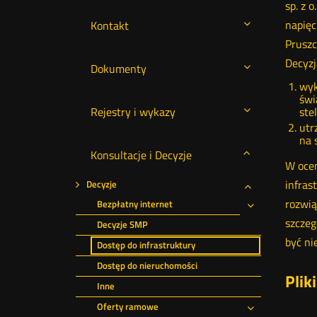
sp. z 
napięc
Kontakt
Pruszc
Decyzj
Dokumenty
wyk
świ
Rejestry i wykazy
ste
utr
na 
Konsultacje i Decyzje
W ocen
infras
Decyzje
Rozwiń
rozwią
Bezpłatny internet
Rozwiń
szczeg
Decyzje SMP
być ni
Dostęp do infrastruktury
Dostęp do nieruchomości
Plik
Inne
Oferty ramowe
Rozwiń