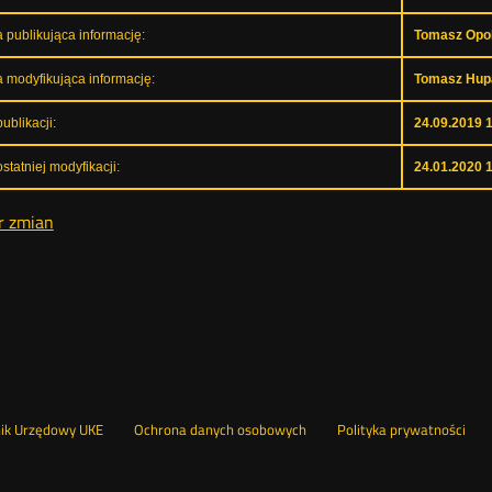
 publikująca informację:
Tomasz Opol
 modyfikująca informację:
Tomasz Hup
ublikacji:
24.09.2019 
statniej modyfikacji:
24.01.2020 
r zmian
Otwórz
Ot
opka
nik Urzędowy UKE
Ochrona danych osobowych
Polityka prywatności
w
w
nowym
no
oknie
okn