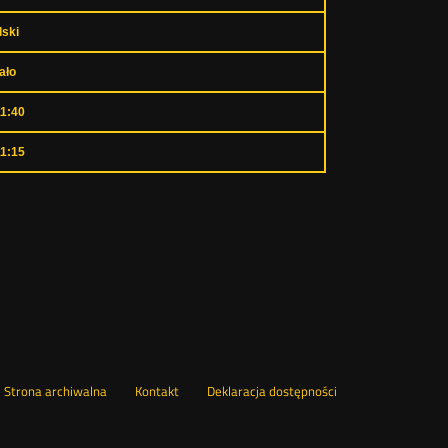
ski
ało
11:40
11:15
wórz
Strona archiwalna
Kontakt
Deklaracja dostępności
wym
ie