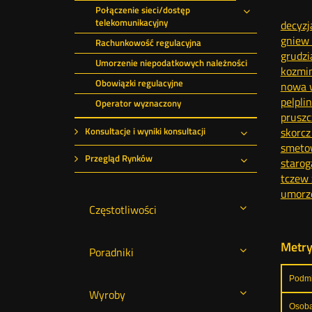
Połączenie sieci/dostęp
Rozwiń
telekomunikacyjny
decyzj
gniew 
Rachunkowość regulacyjna
grudzi
Umorzenie niepodatkowych należności
kozmin
Obowiązki regulacyjne
nowa w
pelpli
Operator wyznaczony
pruszc
skorcz
Konsultacje i wyniki konsultacji
Rozwiń
smetow
Przegląd Rynków
starog
Rozwiń
tczew 
umorze
Częstotliwości
Metr
Poradniki
Podmi
Wyroby
Osoba