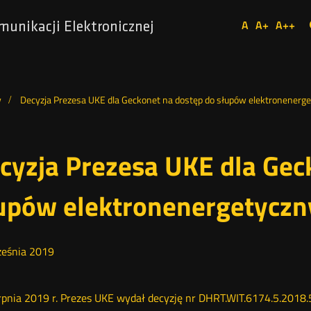
Ustaw
A
A+
A++
munikacji Elektronicznej
Domyślna
Większa
Najw
Social
czcionka
czcionka
czcio
Media
y
Decyzja Prezesa UKE dla Geckonet na dostęp do słupów elektronenerg
cyzja Prezesa UKE dla Gec
upów elektronenergetyczn
eśnia
2019
rpnia 2019 r. Prezes UKE wydał decyzję nr DHRT.WIT.6174.5.2018