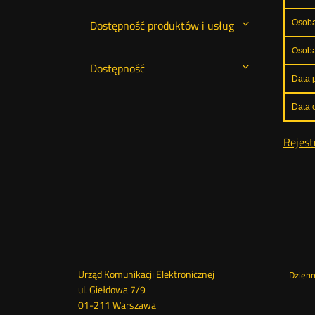
Dostępność produktów i usług
Osoba
Osoba
Dostępność
Data p
Data o
Rejest
Dane
Urząd Komunikacji Elektronicznej
St
Dzien
ul. Giełdowa 7/9
01-211 Warszawa