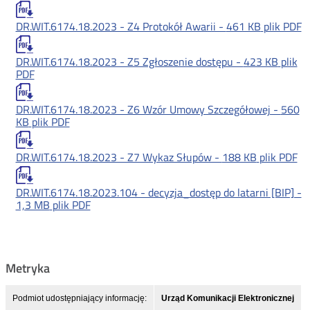
DR.WIT.6174.18.2023 - Z4 Protokół Awarii -
461 KB
plik PDF
DR.WIT.6174.18.2023 - Z5 Zgłoszenie dostępu -
423 KB
plik
PDF
DR.WIT.6174.18.2023 - Z6 Wzór Umowy Szczegółowej -
560
KB
plik PDF
DR.WIT.6174.18.2023 - Z7 Wykaz Słupów -
188 KB
plik PDF
DR.WIT.6174.18.2023.104 - decyzja_dostęp do latarni [BIP] -
1,3 MB
plik PDF
Metryka
Podmiot udostępniający informację:
Urząd Komunikacji Elektronicznej