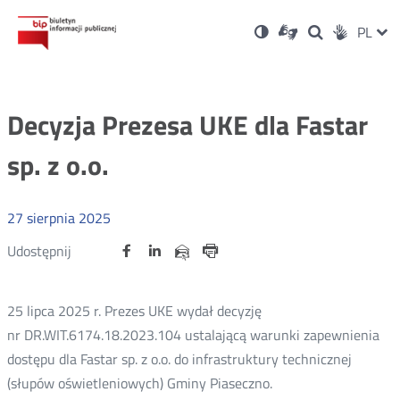
Ustawienia
Otwórz
Otwórz
Wersja
ZMI
PL
Dla
Wyszukiwark
Otwórz
zukaj
Social
w
w
niesłyszących
kontrastowa
w
JĘZ
PRZ
nowym
nowym
nowym
Media
oknie
oknie
oknie
JĘZ
Decyzja Prezesa UKE dla Fastar
sp. z o.o.
27
sierpnia
2025
Udostępnij
Udostępnij
Udostępnij
Otwórz
Otwórz
Otwórz
Udostępnij
Udostępnij
na
na
na
w
w
w
przez
portalu
portalu
portalu
Drukuj
nowym
nowym
nowym
e-
oknie
oknie
oknie
Twitter
Facebook
Linkedin
mail
25 lipca 2025 r. Prezes UKE wydał decyzję
nr DR.WIT.6174.18.2023.104 ustalającą warunki zapewnienia
dostępu dla Fastar sp. z o.o. do infrastruktury technicznej
(słupów oświetleniowych) Gminy Piaseczno.