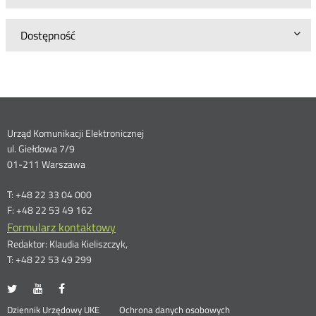
Dostępność
Dane
Urząd Komunikacji Elektronicznej
ul. Giełdowa 7/9
kontaktowe
01-211 Warszawa
T: +48 22 33 04 000
F: +48 22 53 49 162
Formularz kontaktowy
Redaktor: Klaudia Kieliszczyk,
T: +48 22 53 49 299
UKE
UKE
UKE
Otwórz
Otwórz
Otwórz
na
na
na
w
w
w
Otwórz
Dziennik Urzędowy UKE
Ochrona danych osobowych
portalu
portalu
portalu
nowym
nowym
nowym