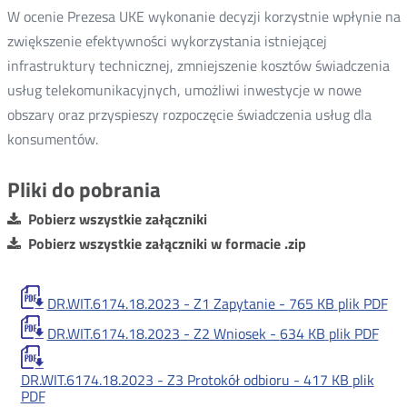
W ocenie Prezesa UKE wykonanie decyzji korzystnie wpłynie na
zwiększenie efektywności wykorzystania istniejącej
infrastruktury technicznej, zmniejszenie kosztów świadczenia
usług telekomunikacyjnych, umożliwi inwestycje w nowe
obszary oraz przyspieszy rozpoczęcie świadczenia usług dla
konsumentów.
Pliki do pobrania
Pobierz wszystkie załączniki
Pobierz wszystkie załączniki w formacie .zip
DR.WIT.6174.18.2023 - Z1 Zapytanie -
765 KB
plik PDF
DR.WIT.6174.18.2023 - Z2 Wniosek -
634 KB
plik PDF
DR.WIT.6174.18.2023 - Z3 Protokół odbioru -
417 KB
plik
PDF