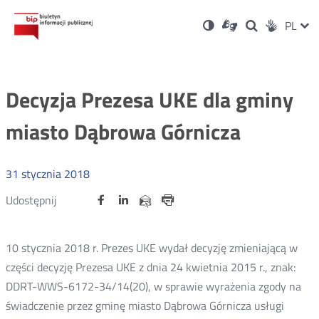
Ustawienia
Otwórz
Otwórz
Wersja
ZMI
PL
Dla
Wyszukiwark
Otwórz
zukaj
Social
w
w
niesłyszących
kontrastowa
w
JĘZ
PRZ
nowym
nowym
nowym
Media
oknie
oknie
oknie
JĘZ
Decyzja Prezesa UKE dla gminy
miasto Dąbrowa Górnicza
31
stycznia
2018
Udostępnij
Udostępnij
Udostępnij
Otwórz
Otwórz
Otwórz
Udostępnij
Udostępnij
na
na
na
w
w
w
przez
portalu
portalu
portalu
Drukuj
nowym
nowym
nowym
e-
oknie
oknie
oknie
Twitter
Facebook
Linkedin
mail
10 stycznia 2018 r. Prezes UKE wydał decyzję zmieniającą w
części decyzję Prezesa UKE z dnia 24 kwietnia 2015 r., znak:
DDRT-WWS-6172-34/14(20), w sprawie wyrażenia zgody na
świadczenie przez gminę miasto Dąbrowa Górnicza usługi