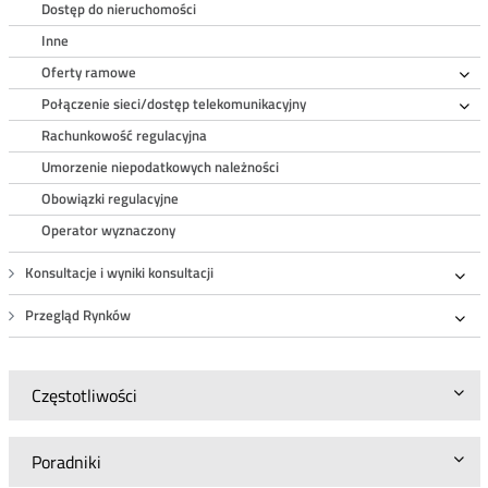
Dostęp do nieruchomości
Inne
Oferty ramowe
Ro
Połączenie sieci/dostęp telekomunikacyjny
Ro
Rachunkowość regulacyjna
Umorzenie niepodatkowych należności
Obowiązki regulacyjne
Operator wyznaczony
Konsultacje i wyniki konsultacji
Roz
Przegląd Rynków
Roz
Częstotliwości
Poradniki