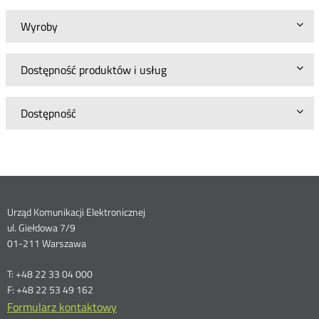
Wyroby
Dostępność produktów i usług
Dostępność
Dane
Urząd Komunikacji Elektronicznej
ul. Giełdowa 7/9
kontaktowe
01-211 Warszawa
T: +48 22 33 04 000
F: +48 22 53 49 162
Formularz kontaktowy