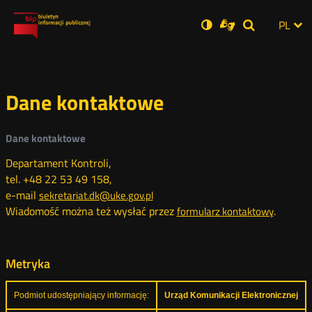
Ustawienia
Otwórz
Otwórz
Wersja
ZMI
PL
Dla
Wyszukiwar
Otwórz
zukaj
Social
w
w
niesłyszących
zwykła
w
JĘZ
PRZ
nowym
nowym
nowym
Media
oknie
oknie
oknie
JĘZ
Dane kontaktowe
Dane kontaktowe
Departament Kontroli,
tel. +48 22 53 49 158,
e-mail
sekretariat.dk@uke.gov.pl
Wiadomość można też wysłać przez
Otwórz
.
formularz kontaktowy
w
nowym
oknie
Metryka
Podmiot udostępniający informację:
Urząd Komunikacji Elektronicznej