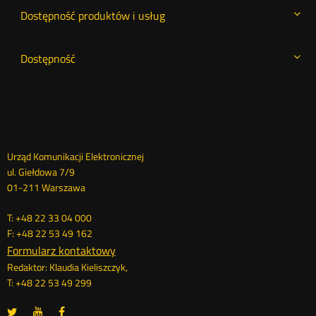
Dostępność produktów i usług
Dostępność
Dane
Urząd Komunikacji Elektronicznej
ul. Giełdowa 7/9
kontaktowe
01-211 Warszawa
T: +48 22 33 04 000
F: +48 22 53 49 162
Formularz kontaktowy
Redaktor: Klaudia Kieliszczyk,
T: +48 22 53 49 299
UKE
UKE
UKE
Otwórz
Otwórz
Otwórz