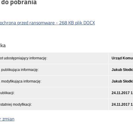
i do pobrania
ochrona przed ransomware -
268 KB
plik DOCX
yka
t udostępniający informację:
Urząd Komuni
publikująca informację:
Jakub Słodk
modyfikująca informację:
Jakub Słodk
ublikacji:
24.11.2017 1
statniej modyfikacji:
24.11.2017 1
r zmian