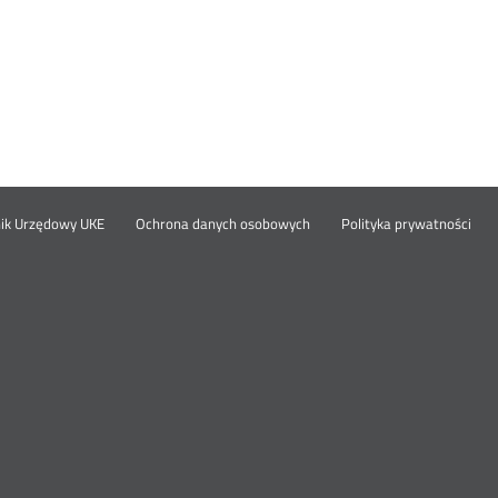
Otwórz
Ot
opka
nik Urzędowy UKE
Ochrona danych osobowych
Polityka prywatności
w
w
nowym
no
oknie
okn
nu