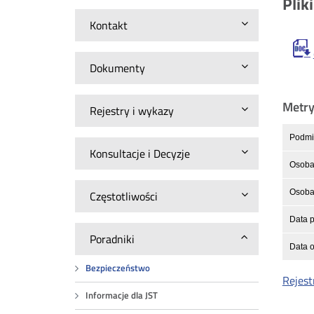
Plik
Kontakt
Dokumenty
Metr
Rejestry i wykazy
Podmio
Konsultacje i Decyzje
Osoba 
Osoba 
Częstotliwości
Data p
Poradniki
Data o
Bezpieczeństwo
Rejest
Informacje dla JST