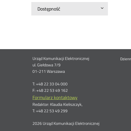
Dostępność
Dane
Urząd Komunikacji Elektronicznej
St
Dzien
ul. Giełdowa 7/9
01-211 Warszawa
kontaktowe
me
T: +48 22 33 04 000
F: +48 22 53 49 162
Formularz kontaktowy
Redaktor: Klaudia Kieliszczyk,
T: +48 22 53 49 299
2026 Urząd Komunikacji Elektronicznej