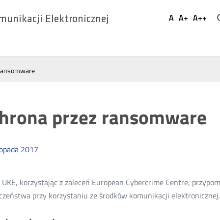
Ustaw
A
A+
A++
munikacji Elektronicznej
Domyślna
Większa
Najwi
Social
czcionka
czcionka
czcio
Media
 ransomware
hrona przez ransomware
topada
2017
 UKE, korzystając z zaleceń European Cybercrime Centre, przypo
czeństwa przy korzystaniu ze środków komunikacji elektronicznej.