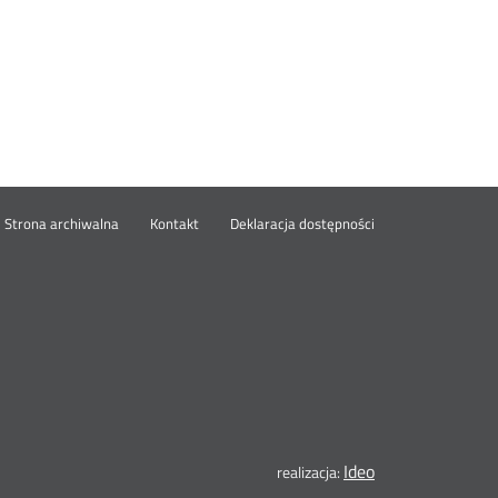
wórz
Strona archiwalna
Kontakt
Deklaracja dostępności
wym
ie
Ideo
Otwórz
realizacja: