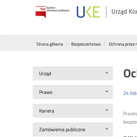
Urząd Ko
Otwórz
w
nowym
Wyszukiwarka
oknie
Strona główna
Bezpieczeństwo
Ochrona przez
Oc
Urząd
Prawo
24
lis
Kariera
Prezes
bezpie
Zamówienia publiczne