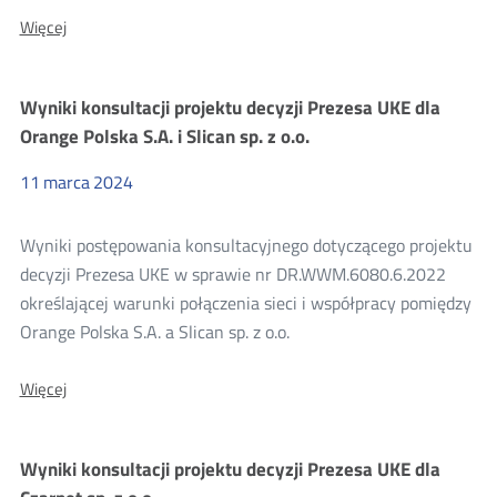
O:
Więcej
Konsultacje
projektu
decyzji
Wyniki konsultacji projektu decyzji Prezesa UKE dla
Prezesa
UKE
Orange Polska S.A. i Slican sp. z o.o.
dla
Orange
11
marca
2024
Polska
S.A.
Wyniki postępowania konsultacyjnego dotyczącego projektu
decyzji Prezesa UKE w sprawie nr DR.WWM.6080.6.2022
określającej warunki połączenia sieci i współpracy pomiędzy
Orange Polska S.A. a Slican sp. z o.o.
O:
Więcej
Wyniki
konsultacji
projektu
Wyniki konsultacji projektu decyzji Prezesa UKE dla
decyzji
Prezesa