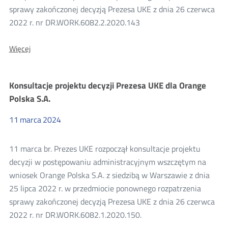
sprawy zakończonej decyzją Prezesa UKE z dnia 26 czerwca
2022 r. nr DR.WORK.6082.2.2020.143
O:
Więcej
Konsultacje
projektu
decyzji
Konsultacje projektu decyzji Prezesa UKE dla Orange
Prezesa
UKE
Polska S.A.
dla
Orange
11
marca
2024
Polska
S.A.
11 marca br. Prezes UKE rozpoczął konsultacje projektu
decyzji w postępowaniu administracyjnym wszczętym na
wniosek Orange Polska S.A. z siedzibą w Warszawie z dnia
25 lipca 2022 r. w przedmiocie ponownego rozpatrzenia
sprawy zakończonej decyzją Prezesa UKE z dnia 26 czerwca
2022 r. nr DR.WORK.6082.1.2020.150.