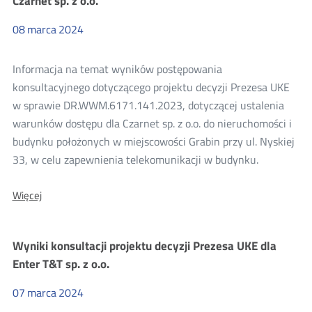
Czarnet sp. z o.o.
UKE
dla
08
marca
2024
Orange
Polska
S.A.
Informacja na temat wyników postępowania
i
Slican
konsultacyjnego dotyczącego projektu decyzji Prezesa UKE
sp.
w sprawie DR.WWM.6171.141.2023, dotyczącej ustalenia
z
o.o.
warunków dostępu dla Czarnet sp. z o.o. do nieruchomości i
budynku położonych w miejscowości Grabin przy ul. Nyskiej
33, w celu zapewnienia telekomunikacji w budynku.
O:
Więcej
Wyniki
konsultacji
projektu
Wyniki konsultacji projektu decyzji Prezesa UKE dla
decyzji
Prezesa
Enter T&T sp. z o.o.
UKE
dla
07
marca
2024
Czarnet
sp.