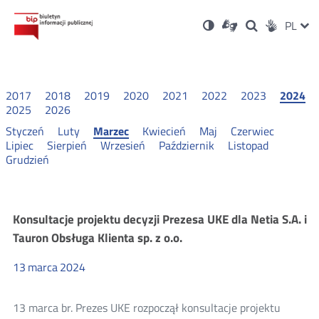
Ustawienia
Otwórz
Otwórz
Wersja
ZMI
PL
Dla
Wyszukiwark
Otwórz
zukaj
Social
w
w
niesłyszących
kontrastowa
w
JĘZ
PRZ
nowym
nowym
nowym
Media
oknie
oknie
oknie
JĘZ
2017
2018
2019
2020
2021
2022
2023
2024
2025
2026
Styczeń
Luty
Marzec
Kwiecień
Maj
Czerwiec
Lipiec
Sierpień
Wrzesień
Październik
Listopad
Grudzień
Konsultacje
Konsultacje projektu decyzji Prezesa UKE dla Netia S.A. i
Tauron Obsługa Klienta sp. z o.o.
i
13
marca
2024
wyniki
13 marca br. Prezes UKE rozpoczął konsultacje projektu