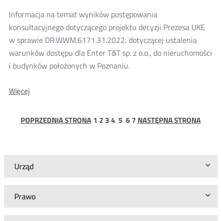
z
Informacja na temat wyników postępowania
o.o.
konsultacyjnego dotyczącego projektu decyzji Prezesa UKE
w sprawie DR.WWM.6171.31.2022, dotyczącej ustalenia
warunków dostępu dla Enter T&T sp. z o.o., do nieruchomości
i budynków położonych w Poznaniu.
O:
Więcej
Wyniki
konsultacji
projektu
strona
strona
strona
strona
strona
strona
POPRZEDNIA STRONA
1
2
3
4
5
6
7
NASTĘPNA STRONA
decyzji
Prezesa
UKE
dla
Enter
Urząd
T&T
sp.
z
Prawo
o.o.