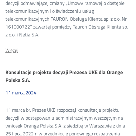
konsultacji
decyzji odmawiającej zmiany „Umowy ramowej o dostępie
telekomunikacyjnym i o świadczeniu usług
2024
telekomunikacyjnych TAURON Obsługa Klienta sp. z o.o. Nr
161000722” zawartej pomiędzy Tauron Obsługa Klienta sp.
z o.o. i Netia S.A.
O:
Więcej
Konsultacje
projektu
decyzji
Konsultacje projektu decyzji Prezesa UKE dla Orange
Prezesa
UKE
Polska S.A.
dla
Netia
11
marca
2024
S.A.
i
Tauron
11 marca br. Prezes UKE rozpoczął konsultacje projektu
Obsługa
Klienta
decyzji w postępowaniu administracyjnym wszczętym na
sp.
wniosek Orange Polska S.A. z siedzibą w Warszawie z dnia
z
o.o.
25 lipca 2022 r. w przedmiocie ponownego rozpatrzenia