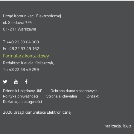
Dane
Urząd Komunikacji Elektronicznej
ul. Giełdowa 7/9
kontaktowe
01-211 Warszawa
T: +48 22 33 04 000
F: +48 22 53 49 162
Formularz kontaktowy
Redaktor: Klaudia Kieliszczyk,
T: +48 22 53 49 299
UKE
UKE
UKE
Otwórz
Otwórz
Otwórz
na
na
na
w
w
w
Otwórz
Stopka
Dziennik Urzędowy UKE
Ochrona danych osobowych
portalu
portalu
portalu
nowym
nowym
nowym
Otwórz
w
Polityka prywatności
Strona archiwalna
Kontakt
Twitter
Youtube
Facebook
oknie
oknie
oknie
w
nowym
Deklaracja dostępności
menu
nowym
oknie
oknie
2026 Urząd Komunikacji Elektronicznej
Ideo
O
realizacja: