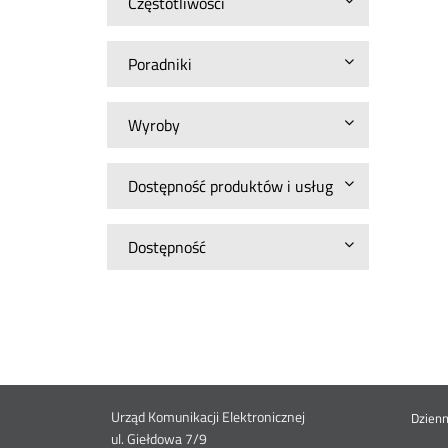
Częstotliwości
Poradniki
Wyroby
Dostępność produktów i usług
Dostępność
Dane
Urząd Komunikacji Elektronicznej
St
Dzien
ul. Giełdowa 7/9