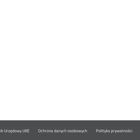
Otwórz
Ot
opka
nik Urzędowy UKE
Ochrona danych osobowych
Polityka prywatności
w
w