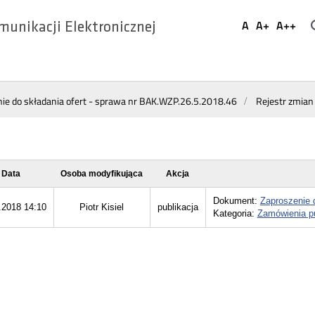
Ustaw
A
A+
A++
munikacji Elektronicznej
Domyślna
Większa
Najwi
Social
czcionka
czcionka
czcio
Media
ie do składania ofert - sprawa nr BAK.WZP.26.5.2018.46
Rejestr zmian
Data
Osoba modyfikująca
Akcja
Dokument:
Zaproszenie 
.2018 14:10
Piotr Kisiel
publikacja
Kategoria:
Zamówienia p