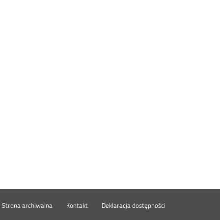
wórz
Strona archiwalna
Kontakt
Deklaracja dostępności