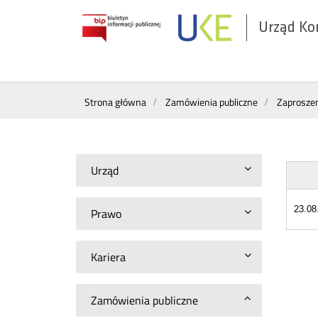
Urząd Ko
Otwórz
w
nowym
Wyszukiwarka
oknie
Strona główna
Zamówienia publiczne
Zaproszen
Urząd
23.08
Prawo
Kariera
Zamówienia publiczne