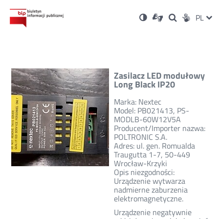
Ustawienia
Otwórz
Otwórz
Wersja
ZMI
PL
Dla
Wyszukiwark
Otwórz
zukaj
Social
w
w
niesłyszących
kontrastowa
w
JĘZ
PRZ
nowym
nowym
nowym
Media
oknie
oknie
oknie
JĘZ
Zasilacz LED modułowy
Long Black IP20
Marka: Nextec
Model: PB021413, PS-
MODLB-60W12V5A
Producent/Importer nazwa:
POLTRONIC S.A.
Adres: ul. gen. Romualda
Traugutta 1-7, 50-449
Wrocław-Krzyki
Opis niezgodności:
Urządzenie wytwarza
nadmierne zaburzenia
elektromagnetyczne.
Urządzenie negatywnie