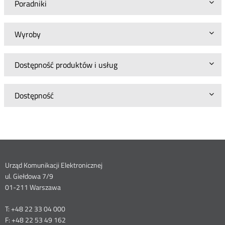
Poradniki
Wyroby
Dostępność produktów i usług
Dostępność
Dane
Urząd Komunikacji Elektronicznej
ul. Giełdowa 7/9
kontaktowe
01-211 Warszawa
T: +48 22 33 04 000
F: +48 22 53 49 162