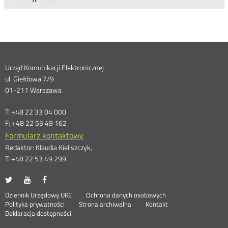
Dane
Urząd Komunikacji Elektronicznej
ul. Giełdowa 7/9
kontaktowe
01-211 Warszawa
T: +48 22 33 04 000
F: +48 22 53 49 162
Formularz kontaktowy
Redaktor: Klaudia Kieliszczyk,
T: +48 22 53 49 299
UKE
UKE
UKE
Otwórz
Otwórz
Otwórz
na
na
na
w
w
w
Otwórz
Stopka
Dziennik Urzędowy UKE
Ochrona danych osobowych
portalu
portalu
portalu
nowym
nowym
nowym
Otwórz
w
Polityka prywatności
Strona archiwalna
Kontakt
Twitter
Youtube
Facebook
oknie
oknie
oknie
w
nowym
Deklaracja dostępności
menu
nowym
oknie