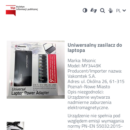
Ustawienia
Otwórz
Otwórz
Wersja
ZMI
PL
Dla
Wyszukiwark
Otwórz
zukaj
Social
w
w
niesłyszących
kontrastowa
w
JĘZ
PRZ
nowym
nowym
nowym
Media
oknie
oknie
oknie
JĘZ
Uniwersalny zasilacz do
laptopa
Marka: Msonic
Model: MY3449K
Producent/Importer nazwa:
Vakomtek S.A.
Adres: ul. Okólna 26, 61-315
Poznań-Nowe Miasto
Opis niezgodności:
Urządzenie wytwarza
nadmierne zaburzenia
elektromagnetyczne.
Urządzenie nie spełnia pod
względem emisji wymagania
normy PN-EN 55032:2015-