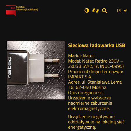
Ustawienia
Otwórz
Otwórz
Wersja
ZMI
PL
Dla
Wyszukiwar
Otwórz
zukaj
Social
w
w
niesłyszących
zwykła
w
JĘZ
PRZ
nowym
nowym
nowym
Media
oknie
oknie
oknie
JĘZ
Sieciowa ładowarka USB
Marka: Natec
Model: Natec Retiro 230V –
2xUSB 5V/2,1A (NUC-0995)
Producent/Importer nazwa:
IMPAKT S.A.
Adres: ul. Stanisława Lema
16, 62-050 Mosina
Opis niezgodności:
Urządzenie wytwarza
nadmierne zaburzenia
elektromagnetyczne.
Urządzenie negatywnie
oddziaływuje na lokalną sieć
energetyczną.