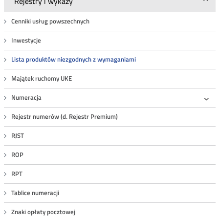
Rejestry i wykazy
Cenniki usług powszechnych
Inwestycje
Lista produktów niezgodnych z wymaganiami
Majątek ruchomy UKE
Numeracja
Roz
Rejestr numerów (d. Rejestr Premium)
RJST
ROP
RPT
Tablice numeracji
Znaki opłaty pocztowej