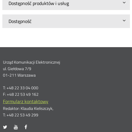
Dostępność produktów i usług
Dostępność
Dane
Urząd Komunikacji Elektronicznej
ul. Giełdowa 7/9
kontaktowe
01-211 Warszawa
T: +48 22 33 04 000
F: +48 22 53 49 162
Formularz kontaktowy
Redaktor: Klaudia Kieliszczyk,
T: +48 22 53 49 299
UKE
UKE
UKE
Otwórz
Otwórz
Otwórz