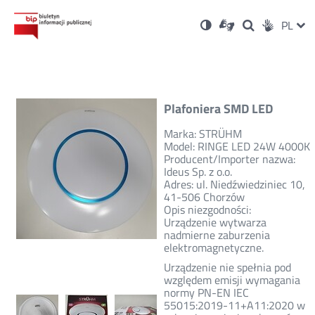
Ustawienia
Otwórz
Otwórz
Wersja
ZMI
PL
Dla
Wyszukiwark
Otwórz
zukaj
Social
w
w
niesłyszących
kontrastowa
w
JĘZ
PRZ
nowym
nowym
nowym
Media
oknie
oknie
oknie
JĘZ
Plafoniera SMD LED
Marka: STRÜHM
Model: RINGE LED 24W 4000K
Producent/Importer nazwa:
Ideus Sp. z o.o.
Adres: ul. Niedźwiedziniec 10,
41-506 Chorzów
Opis niezgodności:
Urządzenie wytwarza
nadmierne zaburzenia
elektromagnetyczne.
Urządzenie nie spełnia pod
względem emisji wymagania
normy PN-EN IEC
55015:2019-11+A11:2020 w