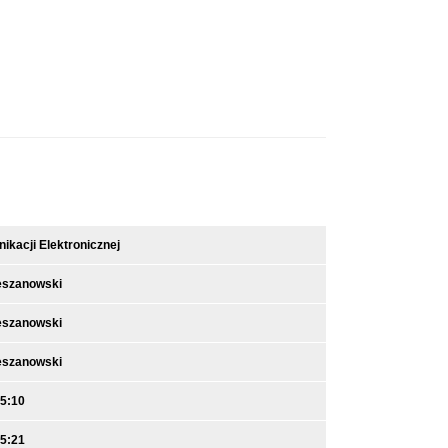
kacji Elektronicznej
eszanowski
eszanowski
eszanowski
15:10
15:21