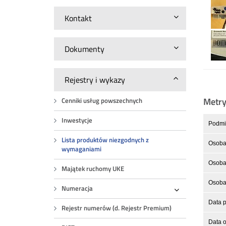
Kontakt
Dokumenty
Rejestry i wykazy
Metr
Cenniki usług powszechnych
Inwestycje
Podmio
Lista produktów niezgodnych z
Osoba
wymaganiami
Osoba 
Majątek ruchomy UKE
Osoba 
Numeracja
Rozwiń
Data p
Rejestr numerów (d. Rejestr Premium)
Data o