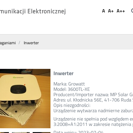
Ustaw
A
A+
A++
munikacji Elektronicznej
Domyślna
Większa
Najwi
Social
czcionka
czcionka
czcio
Media
maganiami
Inwerter
Inwerter
Marka: Growatt
Model: 3600TL-XE
Producent/Importer nazwa: MP Solar Gro
Adres: ul. Kłodnicka 56E, 41-706 Ruda 
Opis niezgodności:
Urządzenie wytwarza nadmierne zaburz
Urządzenie nie spełnia pod względem
3:2008+A1:2011 w zakresie natężenia 
Data wpisu: 2023-07-04