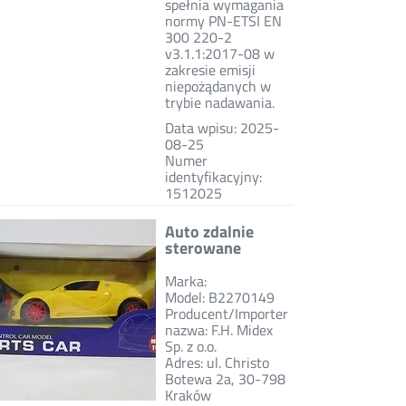
spełnia wymagania
normy PN-ETSI EN
300 220-2
v3.1.1:2017-08 w
zakresie emisji
niepożądanych w
trybie nadawania.
Data wpisu: 2025-
08-25
Numer
identyfikacyjny:
1512025
Auto zdalnie
sterowane
Marka:
Model: B2270149
Producent/Importer
nazwa: F.H. Midex
Sp. z o.o.
Adres: ul. Christo
Botewa 2a, 30-798
Kraków