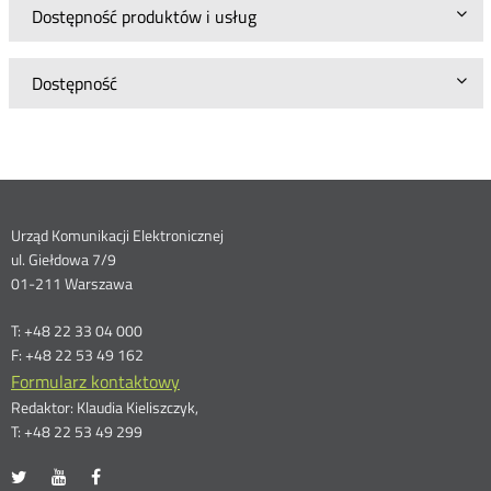
Dostępność produktów i usług
Dostępność
Dane
Urząd Komunikacji Elektronicznej
ul. Giełdowa 7/9
kontaktowe
01-211 Warszawa
T: +48 22 33 04 000
F: +48 22 53 49 162
Formularz kontaktowy
Redaktor: Klaudia Kieliszczyk,
T: +48 22 53 49 299
UKE
UKE
UKE
Otwórz
Otwórz
Otwórz