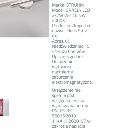
Marka: STRÜHM
Model: GRACJA LED
2x7W WHITE NW
4000K
Producent/Importer
nazwa: Ideus Sp. z
o.o.
Adres: ul.
Niedźwiedziniec 10,
41-506 Chorzów
Opis niezgodności:
Urządzenie
wytwarza
nadmierne
zaburzenia
elektromagnetyczne.
Urządzenie nie
spełnia pod
względem emisji
wymagania normy
PN-EN IEC
55015:2019-
11+A11:2020-07 w
zakresie napięcia