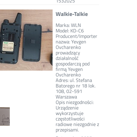
1532025
Walkie-Talkie
Marka: WLN
Model: KD-C6
Producent/Importer
nazwa: Yevgen
Ovcharenko
prowadzący
działalność
gospodarczą pod
firmą Yevgen
Ovcharenko
Adres: ul. Stefana
Batorego nr 18 lok.
108, 02-591
Warszawa
Opis niezgodności:
Urządzenie
wykorzystuje
częstotliwości
radiowe niezgodnie z
przepisami.