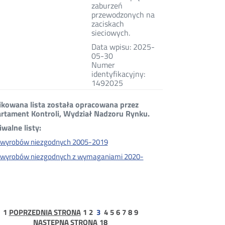
zaburzeń
przewodzonych na
zaciskach
sieciowych.
Data wpisu: 2025-
05-30
Numer
identyfikacyjny:
1492025
ikowana lista została opracowana przez
rtament Kontroli, Wydział Nadzoru Rynku.
iwalne listy:
a wyrobów niezgodnych 2005-2019
a wyrobów niezgodnych z wymaganiami 2020-
strona
strona
strona
strona
strona
strona
strona
strona
strona
1
POPRZEDNIA STRONA
1
2
3
4
5
6
7
8
9
1
strona
NASTĘPNA STRONA
18