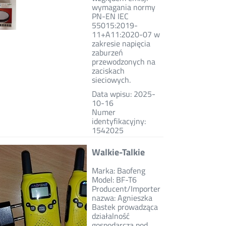
wymagania normy
PN-EN IEC
55015:2019-
11+A11:2020-07 w
zakresie napięcia
zaburzeń
przewodzonych na
zaciskach
sieciowych.
Data wpisu: 2025-
10-16
Numer
identyfikacyjny:
1542025
Walkie-Talkie
Marka: Baofeng
Model: BF-T6
Producent/Importer
nazwa: Agnieszka
Bastek prowadząca
działalność
gospodarczą pod