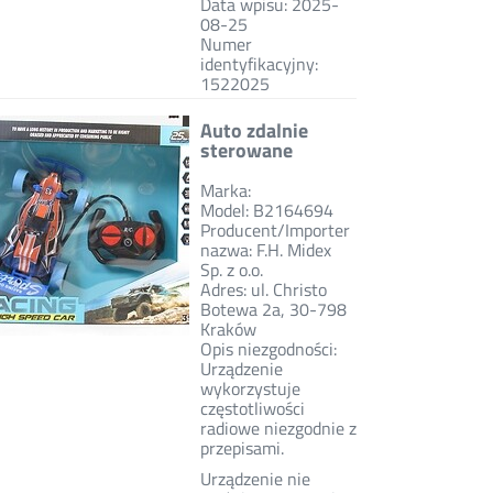
Data wpisu: 2025-
08-25
Numer
identyfikacyjny:
1522025
Auto zdalnie
sterowane
Marka:
Model: B2164694
Producent/Importer
nazwa: F.H. Midex
Sp. z o.o.
Adres: ul. Christo
Botewa 2a, 30-798
Kraków
Opis niezgodności:
Urządzenie
wykorzystuje
częstotliwości
radiowe niezgodnie z
przepisami.
Urządzenie nie