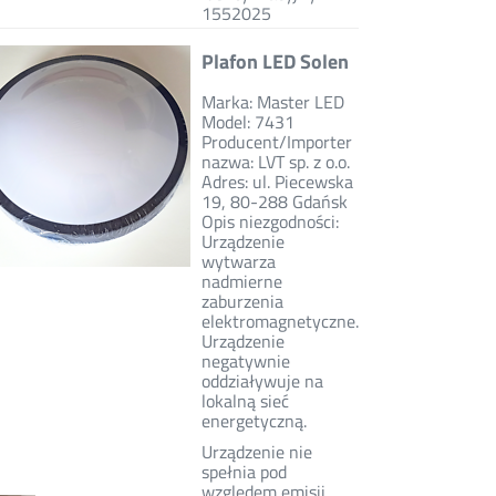
1552025
Plafon LED Solen
Marka: Master LED
Model: 7431
Producent/Importer
nazwa: LVT sp. z o.o.
Adres: ul. Piecewska
19, 80-288 Gdańsk
Opis niezgodności:
Urządzenie
wytwarza
nadmierne
zaburzenia
elektromagnetyczne.
Urządzenie
negatywnie
oddziaływuje na
lokalną sieć
energetyczną.
Urządzenie nie
spełnia pod
względem emisji