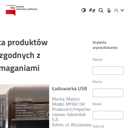
Ustawienia
Otwórz
Otwórz
Wersja
ZMI
PL
Dla
Wyszukiwark
Otwórz
zukaj
Social
w
w
niesłyszących
kontrastowa
w
JĘZ
PRZ
nowym
nowym
nowym
Media
oknie
oknie
oknie
JĘZ
ta produktów
Kryteria
wyszukiwania
zgodnych z
Nazwa:
maganiami
Marka:
Ładowarka USB
Marka: Msonic
Model: MY6613K
Model:
Producent/Importer
nazwa: Vakomtek
S.A.
Adres: ul. Wczasowa
Data od: