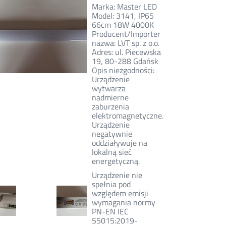
Marka: Master LED
Model: 3141, IP65
66cm 18W 4000K
Producent/Importer
nazwa: LVT sp. z o.o.
Adres: ul. Piecewska
19, 80-288 Gdańsk
Opis niezgodności:
Urządzenie
wytwarza
nadmierne
zaburzenia
elektromagnetyczne.
Urządzenie
negatywnie
oddziaływuje na
lokalną sieć
energetyczną.
Urządzenie nie
spełnia pod
względem emisji
wymagania normy
PN-EN IEC
55015:2019-