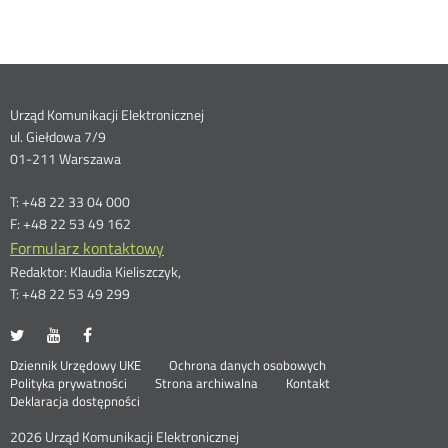
Dane
Urząd Komunikacji Elektronicznej
ul. Giełdowa 7/9
kontaktowe
01-211 Warszawa
T: +48 22 33 04 000
F: +48 22 53 49 162
Formularz kontaktowy
Redaktor: Klaudia Kieliszczyk,
T: +48 22 53 49 299
UKE
UKE
UKE
Otwórz
Otwórz
Otwórz
na
na
na
w
w
w
Otwórz
Stopka
Dziennik Urzędowy UKE
Ochrona danych osobowych
portalu
portalu
portalu
nowym
nowym
nowym
Otwórz
w
Polityka prywatności
Strona archiwalna
Kontakt
Twitter
Youtube
Facebook
oknie
oknie
oknie
w
nowym
Deklaracja dostępności
menu
nowym
oknie
oknie
2026 Urząd Komunikacji Elektronicznej