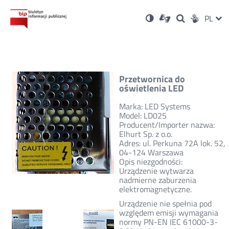
Ustawienia
Otwórz
Otwórz
Wersja
ZMI
PL
Dla
Wyszukiwark
Otwórz
zukaj
Social
w
w
niesłyszących
kontrastowa
w
JĘZ
PRZ
nowym
nowym
nowym
Media
oknie
oknie
oknie
JĘZ
Przetwornica do
oświetlenia LED
Marka: LED Systems
Model: LD025
Producent/Importer nazwa:
Elhurt Sp. z o.o.
Adres: ul. Perkuna 72A lok. 52,
04-124 Warszawa
Opis niezgodności:
Urządzenie wytwarza
nadmierne zaburzenia
elektromagnetyczne.
Urządzenie nie spełnia pod
względem emisji wymagania
normy PN-EN IEC 61000-3-