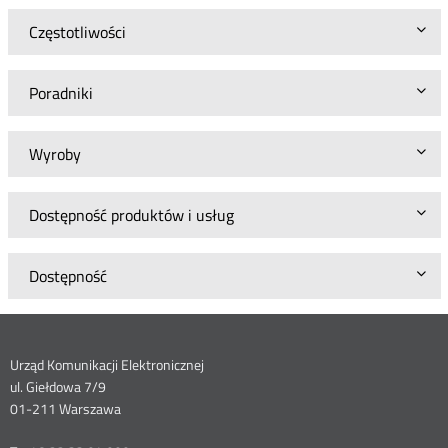
Częstotliwości
Poradniki
Wyroby
Dostępność produktów i usług
Dostępność
Dane
Urząd Komunikacji Elektronicznej
ul. Giełdowa 7/9
kontaktowe
01-211 Warszawa