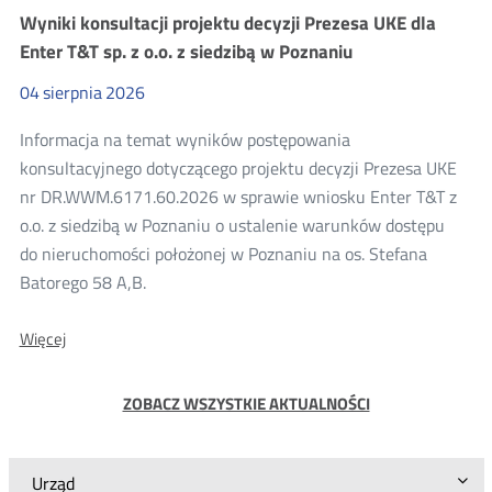
projektu
Wyniki konsultacji projektu decyzji Prezesa UKE dla
decyzji
Prezesa
Enter T&T sp. z o.o. z siedzibą w Poznaniu
UKE
dla
04
sierpnia
2026
Enter
T&T
Informacja na temat wyników postępowania
sp.
z
konsultacyjnego dotyczącego projektu decyzji Prezesa UKE
o.o.
nr DR.WWM.6171.60.2026 w sprawie wniosku Enter T&T z
z
siedzibą
o.o. z siedzibą w Poznaniu o ustalenie warunków dostępu
w
do nieruchomości położonej w Poznaniu na os. Stefana
Poznaniu
Batorego 58 A,B.
O:
Więcej
Wyniki
konsultacji
projektu
ZOBACZ WSZYSTKIE AKTUALNOŚCI
decyzji
Prezesa
UKE
dla
Urząd