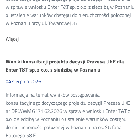
w sprawie wniosku Enter T&T sp. z o.o. z siedzibą w Poznaniu
o ustalenie warunków dostępu do nieruchomości położonej
w Poznaniu przy ul. Towarowej 37
O:
Więcej
Wyniki
konsultacji
projektu
Wyniki konsultacji projektu decyzji Prezesa UKE dla
decyzji
Prezesa
Enter T&T sp. z o.o. z siedzibą w Poznaniu
UKE
dla
04
sierpnia
2026
Enter
T&T
Informacja na temat wyników postępowania
sp.
z
konsultacyjnego dotyczącego projektu decyzji Prezesa UKE
o.o.
nr DR.WWM.6171.62.2026 w sprawie wniosku Enter T&T z
z
siedzibą
o.o. z siedzibą w Poznaniu o ustalenie warunków dostępu
w
do nieruchomości położonej w Poznaniu na os. Stefana
Poznaniu
Batorego 58 E.