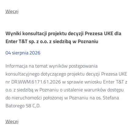
O:
Więcej
Wyniki
konsultacji
projektu
Wyniki konsultacji projektu decyzji Prezesa UKE dla
decyzji
Prezesa
Enter T&T sp. z o.o. z siedzibą w Poznaniu
UKE
dla
04
sierpnia
2026
Enter
T&T
Informacja na temat wyników postępowania
sp.
z
konsultacyjnego dotyczącego projektu decyzji Prezesa UKE
o.o.
nr DR.WWM.6171.61.2026 w sprawie wniosku Enter T&T z
z
siedzibą
o.o. z siedzibą w Poznaniu o ustalenie warunków dostępu
w
do nieruchomości położonej w Poznaniu na os. Stefana
Poznaniu
Batorego 58 C,D.
O:
Więcej
Wyniki
konsultacji