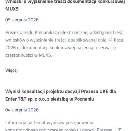
Wnioski o wyjaśnienie treści dokumentacji konkursowej
szacunkowej
wartości
MUX5
zamówienia
BA.WZP.26.6.66.2026
05
sierpnia
2026
Prezes Urzędu Komunikacji Elektronicznej udostępnia treść
wniosków o wyjaśnienie treści, opublikowanej dnia 14 lipca
2026 r., dokumentacji konkursowej na jedną rezerwację
częstotliwości w MUX5.
O:
Więcej
Wnioski
o
wyjaśnienie
Wyniki konsultacji projektu decyzji Prezesa UKE dla
treści
dokumentacji
Enter T&T sp. z o.o. z siedzibą w Poznaniu
konkursowej
MUX5
04
sierpnia
2026
Informacja na temat wyników postępowania
konsultacyjnego dotyczącego projektu decyzji Prezesa UKE