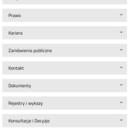
Enter
T&T
sp.
Prawo
z
o.o.
z
siedzibą
Kariera
w
Poznaniu
Zamówienia publiczne
Kontakt
Dokumenty
Rejestry i wykazy
Konsultacje i Decyzje