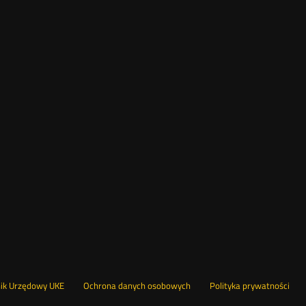
Otwórz
Ot
opka
nik Urzędowy UKE
Ochrona danych osobowych
Polityka prywatności
w
w