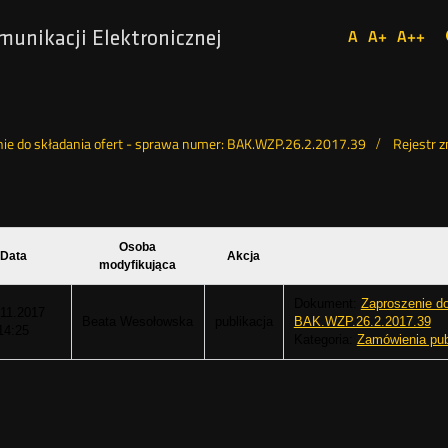
Ustaw
A
A+
A++
munikacji Elektronicznej
Domyślna
Większa
Najw
Social
czcionka
czcionka
czcio
Media
ie do składania ofert - sprawa numer: BAK.WZP.26.2.2017.39
Rejestr 
Osoba
Data
Akcja
modyfikująca
Dokument:
Zaproszenie do
.11.2017
Beata Wesołowska
publikacja
BAK.WZP.26.2.2017.39
14:25
Kategoria:
Zamówienia pub