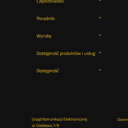
Częstotliwości
Poradniki
Wyroby
Dostępność produktów i usług
Dostępność
Dane
Urząd Komunikacji Elektronicznej
St
Dzien
ul. Giełdowa 7/9