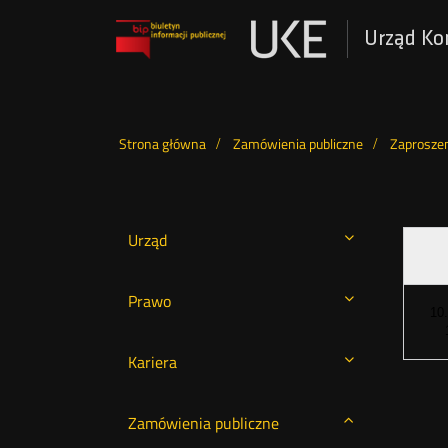
Urząd Ko
Otwórz
w
nowym
Wyszukiwarka
oknie
Strona główna
Zamówienia publiczne
Zaproszen
Urząd
Prawo
10
Kariera
Zamówienia publiczne