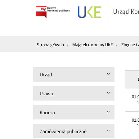
Urząd Ko
Otwórz
w
nowym
Wyszukiwarka
oknie
Strona główna
Majątek ruchomy UKE
Zbędne i 
Urząd
Prawo
01.
1
Kariera
01.
1
Zamówienia publiczne