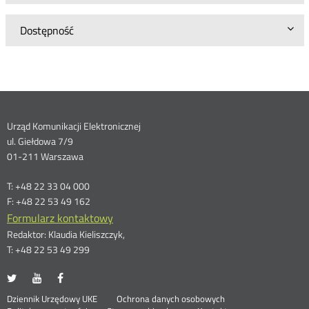
Dostępność
Dane
Urząd Komunikacji Elektronicznej
ul. Giełdowa 7/9
kontaktowe
01-211 Warszawa
T: +48 22 33 04 000
F: +48 22 53 49 162
Formularz kontaktowy
Redaktor: Klaudia Kieliszczyk,
T: +48 22 53 49 299
UKE
UKE
UKE
Otwórz
Otwórz
Otwórz
na
na
na
w
w
w
Otwórz
Stopka
Dziennik Urzędowy UKE
Ochrona danych osobowych
portalu
portalu
portalu
nowym
nowym
nowym