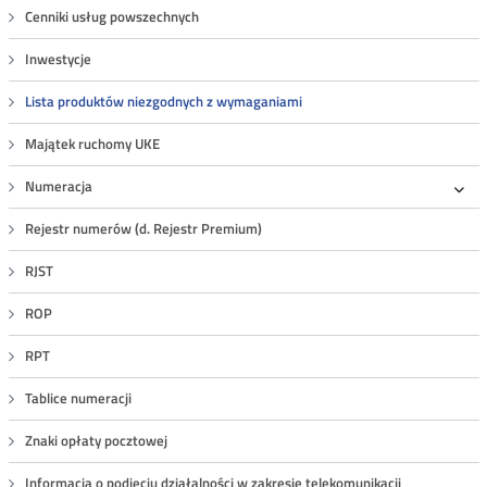
Cenniki usług powszechnych
Inwestycje
Lista produktów niezgodnych z wymaganiami
Majątek ruchomy UKE
Numeracja
Roz
Rejestr numerów (d. Rejestr Premium)
RJST
ROP
RPT
Tablice numeracji
Znaki opłaty pocztowej
Informacja o podjęciu działalności w zakresie telekomunikacji