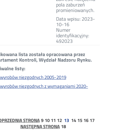
pola zaburzeń
promieniowanych.
Data wpisu: 2023-
10-16
Numer
identyfikacyjny:
492023
ikowana lista została opracowana przez
rtament Kontroli, Wydział Nadzoru Rynku.
iwalne listy:
a wyrobów niezgodnych 2005-2019
a wyrobów niezgodnych z wymaganiami 2020-
rona
strona
strona
strona
strona
strona
strona
strona
strona
OPRZEDNIA STRONA
9
10
11
12
13
14
15
16
17
strona
NASTĘPNA STRONA
18
18