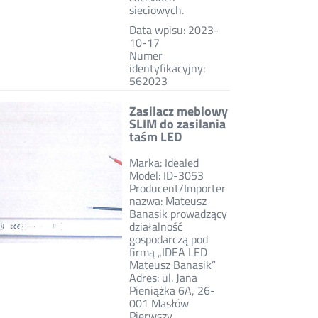
sieciowych.
Data wpisu: 2023-
10-17
Numer
identyfikacyjny:
562023
Zasilacz meblowy
SLIM do zasilania
taśm LED
Marka: Idealed
Model: ID-3053
Producent/Importer
nazwa: Mateusz
Banasik prowadzący
działalność
gospodarczą pod
firmą „IDEA LED
Mateusz Banasik”
Adres: ul. Jana
Pieniążka 6A, 26-
001 Masłów
Pierwszy