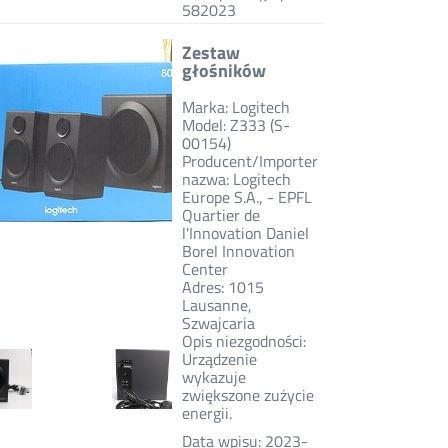
582023
Zestaw
głośników
Marka: Logitech
Model: Z333 (S-
00154)
Producent/Importer
nazwa: Logitech
Europe S.A., - EPFL
Quartier de
l'Innovation Daniel
Borel Innovation
Center
Adres: 1015
Lausanne,
Szwajcaria
Opis niezgodności:
Urządzenie
wykazuje
zwiększone zużycie
energii.
Data wpisu: 2023-