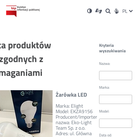
Ustawienia
Otwórz
Otwórz
Wersja
ZMI
PL
Dla
Wyszukiwark
Otwórz
zukaj
Social
w
w
niesłyszących
kontrastowa
w
JĘZ
PRZ
nowym
nowym
nowym
Media
oknie
oknie
oknie
JĘZ
ta produktów
Kryteria
wyszukiwania
zgodnych z
Nazwa:
maganiami
Marka:
Żarówka LED
Marka: Elight
Model: EKZA9156
Model:
Producent/Importer
nazwa: Eko-Light
Team Sp. z o.o.
Adres: ul. Główna
Data od: