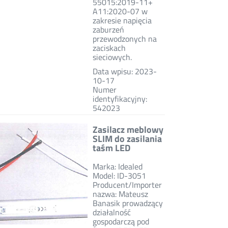
55015:2019-11+
A11:2020-07 w
zakresie napięcia
zaburzeń
przewodzonych na
zaciskach
sieciowych.
Data wpisu: 2023-
10-17
Numer
identyfikacyjny:
542023
Zasilacz meblowy
SLIM do zasilania
taśm LED
Marka: Idealed
Model: ID-3051
Producent/Importer
nazwa: Mateusz
Banasik prowadzący
działalność
gospodarczą pod