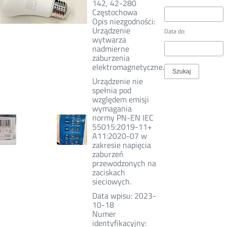
142, 42-280
Częstochowa
Opis niezgodności:
Urządzenie
Data do:
wytwarza
nadmierne
zaburzenia
elektromagnetyczne.
Urządzenie nie
spełnia pod
względem emisji
wymagania
normy PN-EN IEC
55015:2019-11+
A11:2020-07 w
zakresie napięcia
zaburzeń
przewodzonych na
zaciskach
sieciowych.
Data wpisu: 2023-
10-18
Numer
identyfikacyjny: