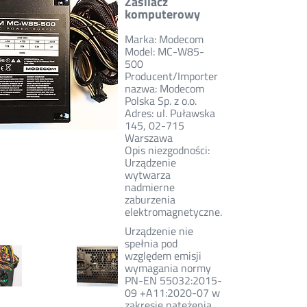
Zasilacz
komputerowy
Marka: Modecom
Model: MC-W85-
500
Producent/Importer
nazwa: Modecom
Polska Sp. z o.o.
Adres: ul. Puławska
145, 02-715
Warszawa
Opis niezgodności:
Urządzenie
wytwarza
nadmierne
zaburzenia
elektromagnetyczne.
Urządzenie nie
spełnia pod
względem emisji
wymagania normy
PN-EN 55032:2015-
09 +A11:2020-07 w
zakresie natężenia