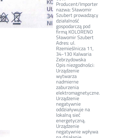
Producent/Importer
nazwa: Sławomir
Szubert prowadzący
działalność
gospodarczą pod
firmą KOLORENO
Sławomir Szubert
Adres: ul.
Rzemieślnicza 11,
34-130 Kalwaria
Zebrzydowska
Opis niezgodności:
Urządzenie
wytwarza
nadmierne
zaburzenia
elektromagnetyczne.
Urządzenie
negatywnie
oddziaływuje na
lokalną sieć
energetyczną.
Urządzenie
negatywnie wpływa
na działanie