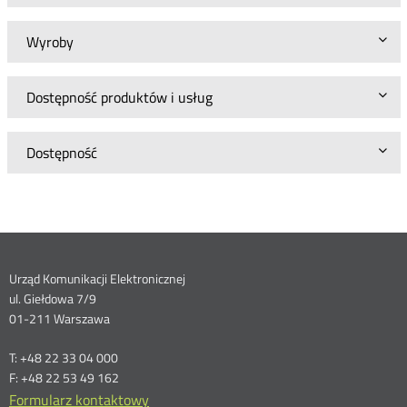
Wyroby
Dostępność produktów i usług
Dostępność
Dane
Urząd Komunikacji Elektronicznej
ul. Giełdowa 7/9
kontaktowe
01-211 Warszawa
T: +48 22 33 04 000
F: +48 22 53 49 162
Formularz kontaktowy